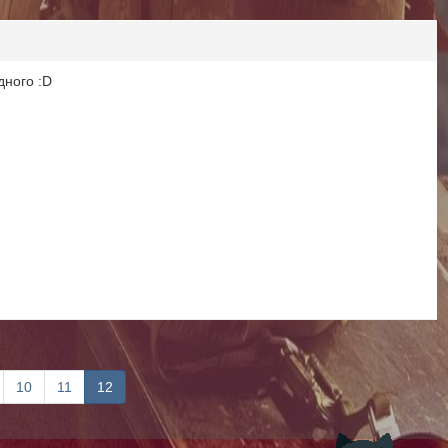
одного :D
10
11
12