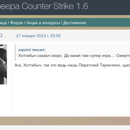
ера Counter Strike 1.6
ница
/
Форум
/
Акции и конкурсы
/
Достижение
LLIYXEP MYCOPA
17 января 2023 г, 03:00
squint писал:
Хоттабыч сказал скоро. Да какая там супер игра.... Смертн
Ага, Хоттабыч, так это ведь нашь Пиратский Тарантино, ща