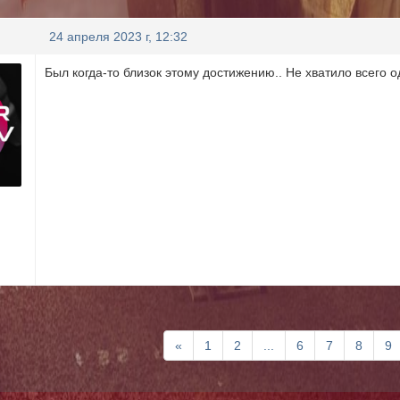
24 апреля 2023 г, 12:32
Был когда-то близок этому достижению.. Не хватило всего 
Первая
«
1
2
...
6
7
8
9