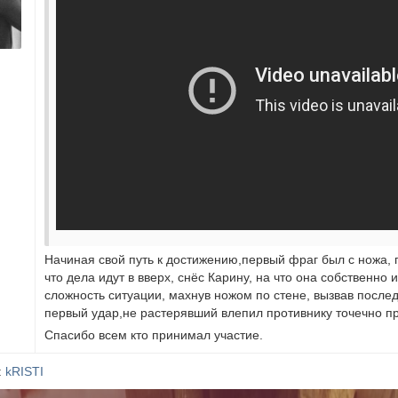
Начиная свой путь к достижению,первый фраг был с ножа, п
что дела идут в вверх, снёс Карину, на что она собственно
сложность ситуации, махнув ножом по стене, вызвав послед
первый удар,не растерявший влепил противнику точечно п
Спасибо всем кто принимал участие.
:
kRISTI