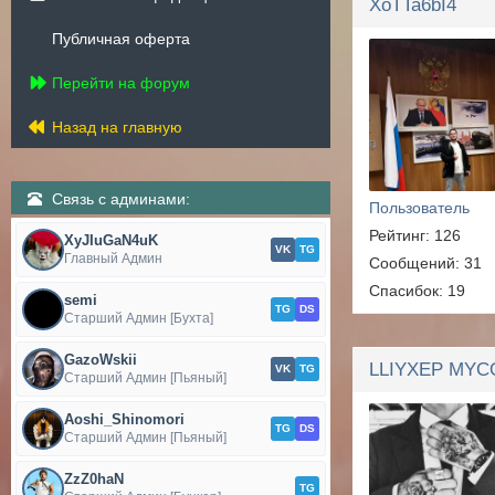
XoTTa6bI4
Публичная оферта
Перейти на форум
Назад на главную
Связь с админами:
Пользователь
Рейтинг: 126
XyJIuGaN4uK
VK
TG
Главный Админ
Сообщений: 31
Спасибок: 19
semi
TG
DS
Старший Админ [Бухта]
GazoWskii
VK
TG
Старший Админ [Пьяный]
Aoshi_Shinomori
TG
DS
Старший Админ [Пьяный]
ZzZ0haN
TG