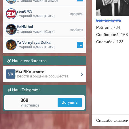
Старший Админ [Бункер]
sem0709
профиль
Старший Админ [Сити]
Бан аккаунта
HaNNibaL
Рейтинг: 784
профиль
Старший Админ [Сити]
Сообщений: 163
Спасибок: 123
Ya Vernylsya Detka
TG
Старший Админ [Сити]
Наше сообщество
Мы ВКонтакте:
›
VK
Новости и общение сообщества
Наш Telegram:
368
Вступить
Участников
Спасибо сказали