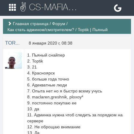
✌ CS-MAFIA.RU ✌ Игровые сервера Counter Strike 1.6
Главная страница
/
Форум
/
Как стать админом/смотрителем?
/
Toptik | Пьяный
TORTIK
8 января 2020 г, 08:38
1. Пьяный снайпер
2. Toptik
3. 21
4. Красноярск
5. больше года точно
6. Адекватные люди
7. Опыта нет но я быстро всему учусь
8. maclaren,greshnik, ploxoy*
9. постоянно покупаю ее
10. да
11. Админка нужна чтоб следить за порядком на
сервере
12. Не оброщаю внимание
13. Да