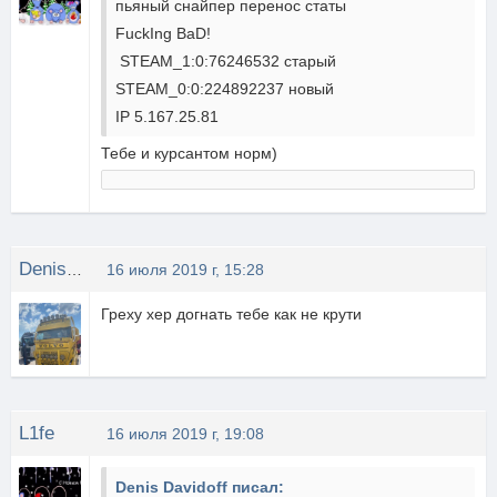
пьяный снайпер перенос статы
FuckIng BaD!
STEAM_1:0:76246532 старый
STEAM_0:0:224892237 новый
IP 5.167.25.81
Тебе и курсантом норм)
Denis MoscoW
16 июля 2019 г, 15:28
Греху хер догнать тебе как не крути
L1fe
16 июля 2019 г, 19:08
Denis Davidoff писал: