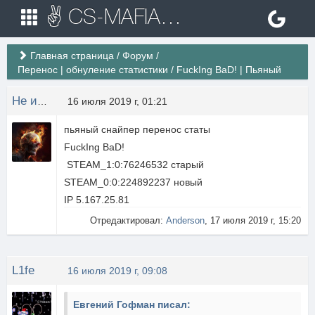
✌ CS-MAFIA.RU ✌ Игровые сервера Counter Strike 1.6
Главная страница
/
Форум
/
Перенос | обнуление статистики
/
FuckIng BaD! | Пьяный
Не известно
16 июля 2019 г, 01:21
пьяный снайпер перенос статы
FuckIng BaD!
STEAM_1:0:76246532 старый
STEAM_0:0:224892237 новый
IP 5.167.25.81
Отредактировал:
Anderson
, 17 июля 2019 г, 15:20
L1fe
16 июля 2019 г, 09:08
Евгений Гофман писал: