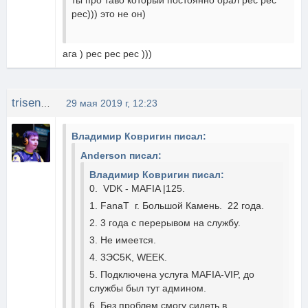
ты про таво который постоянно орал рес рес
рес))) это не он)
ага ) рес рес рес )))
trisen914
29 мая 2019 г, 12:23
Владимир Ковригин писал:
Anderson писал:
Владимир Ковригин писал:
0. VDK - MAFIA |125.
1. FanaT г. Большой Камень. 22 года.
2. 3 года с перерывом на службу.
3. Не имеется.
4. 3ЭС5K, WEEK.
5. Подключена услуга MAFIA-VIP, до
службы был тут админом.
6. Без проблем смогу сидеть в