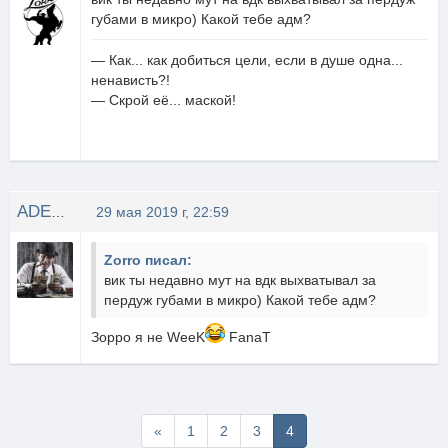
губами в микро) Какой тебе адм?
— Как... как добиться цели, если в душе одна...
ненависть?!
— Скрой её... маской!
ADEPT_Fanatt
29 мая 2019 г, 22:59
Zorro писал:
вик ты недавно мут на вдк выхватывал за
пердуж губами в микро) Какой тебе адм?
Зорро я не WeeK
FanaT
Первая
«
1
2
3
4