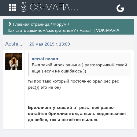
✌ CS-MAFIA.RU ✌ Игровые сервера Counter Strike 1.6
Главная страница
/
Форум
/
Как стать админом/смотрителем?
/
FanaT | VDK-MAFIA
Aoshi_Shinomori
26 мая 2019 г, 13:09
amsai писал:
Был такой игрок раньше ) разговорчивый такой
еще ) если не ошибаюсь ))
ты про таво который постоянно орал рес рес
рес))) это не он)
Бриллиант упавший в грязь, всё равно
остаётся бриллиантом, а пыль поднявшаяся
до небес, так и остаётся пылью.