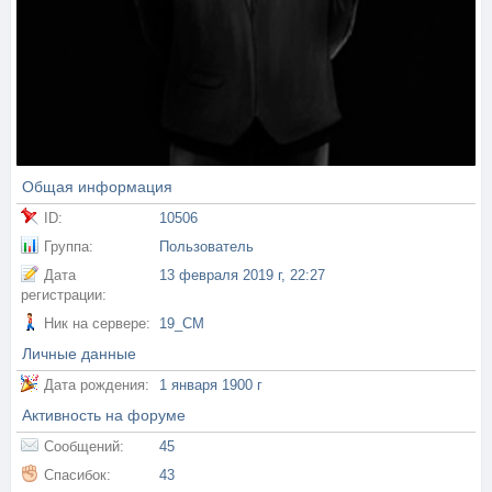
Общая информация
ID:
10506
Группа:
Пользователь
Дата
13 февраля 2019 г, 22:27
регистрации:
Ник на сервере:
19_CM
Личные данные
Дата рождения:
1 января 1900 г
Активность на форуме
Сообщений:
45
Спасибок:
43