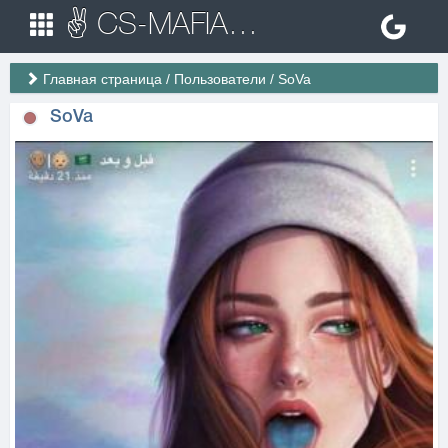
✌ CS-MAFIA.RU ✌ Игровые сервера Counter Strike 1.6
Главная страница
/
Пользователи
/
SoVa
SoVa