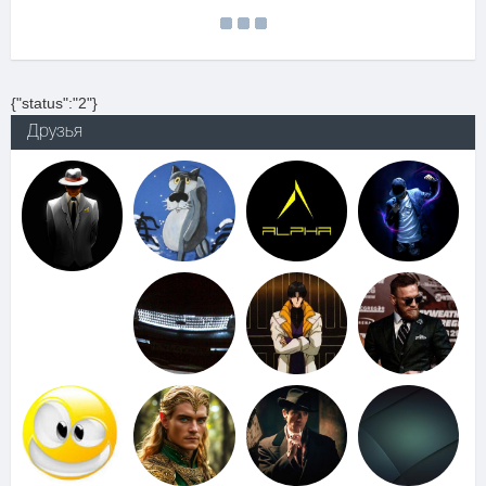
{"status":"2"}
Друзья