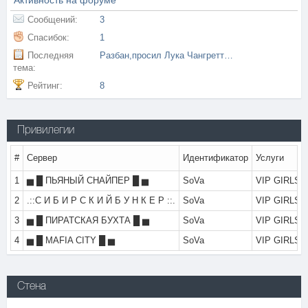
Активность на форуме
Сообщений:
3
Спасибок:
1
Последняя
Разбан,просил Лука Чангретто итальянец!!!
тема:
Рейтинг:
8
Привилегии
#
Сервер
Идентификатор
Услуги
1
▅ █ ПЬЯНЫЙ СНАЙПЕР █ ▅
SoVa
VIP GIRLS: 
2
.::С И Б И Р С К И Й Б У Н К Е Р ::.
SoVa
VIP GIRLS: 
3
▅ █ ПИРАТСКАЯ БУХТА █ ▅
SoVa
VIP GIRLS: 
4
▅ █ MAFIA CITY █ ▅
SoVa
VIP GIRLS: 
Стена