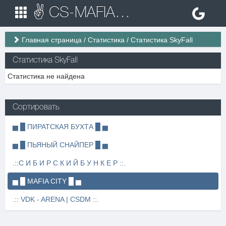
✌ CS-MAFIA.RU ✌ Игровые сервера Counter Strike 1.6
Главная страница
/
Статистика
/
Статистика SkyFall
Статистика SkyFall
Статистика не найдена
Сортировать
▅ █ ПИРАТСКАЯ БУХТА █ ▅
▅ █ ПЬЯНЫЙ СНАЙПЕР █ ▅
.::С И Б И Р С К И Й Б У Н К Е Р ::.
▅ █ MAFIA CITY █ ▅
.:: VDK - ARENA | CSDM ::.