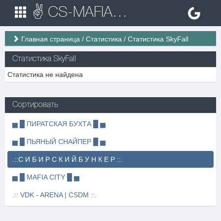
✌ CS-MAFIA.RU ✌ Игровые сервера Counter Strike 1.6
Главная страница
/
Статистика
/
Статистика SkyFall
Статистика SkyFall
Статистика не найдена
Сортировать
▅ █ ПИРАТСКАЯ БУХТА █ ▅
▅ █ ПЬЯНЫЙ СНАЙПЕР █ ▅
.::С И Б И Р С К И Й Б У Н К Е Р ::.
▅ █ MAFIA CITY █ ▅
.:: VDK - ARENA | CSDM ::.