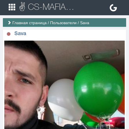
✌ CS-MAFIA.RU ✌ Игровые сервера Counter Strike 1.6
Главная страница
/
Пользователи
/
Sava
Sava