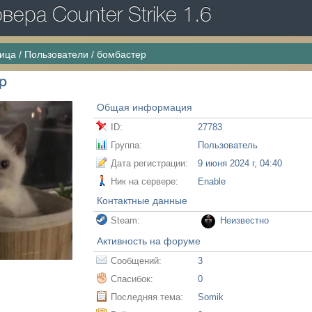
ера Counter Strike 1.6
ница
/
Пользователи
/
бомбастер
р
Общая информация
ID:
27783
Группа:
Пользователь
Дата регистрации:
9 июня 2024 г, 04:40
Ник на сервере:
Enable
Контактные данные
Steam:
Неизвестно
Активность на форуме
Сообщений:
3
Спасибок:
0
Последняя тема:
Somik