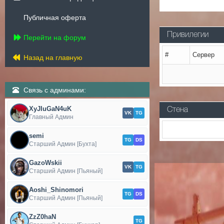
Публичная оферта
Привилегии
Перейти на форум
#
Сервер
Назад на главную
Связь с админами:
XyJIuGaN4uK
Стена
VK
TG
Главный Админ
semi
TG
DS
Старший Админ [Бухта]
GazoWskii
VK
TG
Старший Админ [Пьяный]
Aoshi_Shinomori
TG
DS
Старший Админ [Пьяный]
ZzZ0haN
TG