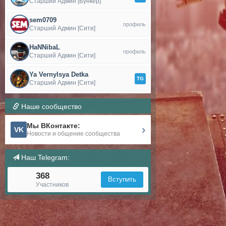
Старший Админ [Бункер]
sem0709
профиль
Старший Админ [Сити]
HaNNibaL
профиль
Старший Админ [Сити]
Ya Vernylsya Detka
TG
Старший Админ [Сити]
Наше сообщество
Мы ВКонтакте:
›
VK
Новости и общение сообщества
Наш Telegram:
368
Вступить
Участников