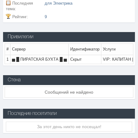
Последняя
для Электрика
тема:
Рейтинг:
9
Привилегии
#
Сервер
Идентификатор
Услуги
1
▅ █ ПИРАТСКАЯ БУХТА █ ▅
Скрыт
VIP: КАПИТАН | б
Стена
Сообщений не найдено
Последние посетители
За этот день никто не посещал!