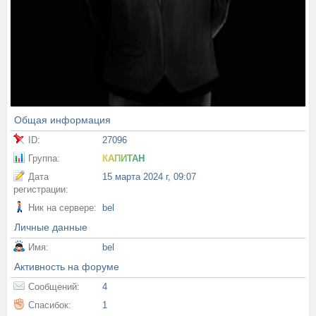
Общая информация
ID:
27096
Группа:
КАПИТАН
Дата
15 марта 2024 г, 09:07
регистрации:
Ник на сервере:
bel
Личные данные
Имя:
bel
Активность на форуме
Сообщений:
4
Спасибок:
1