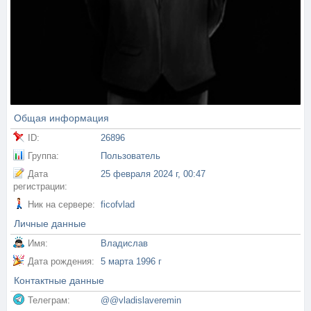
Общая информация
ID:
26896
Группа:
Пользователь
Дата
25 февраля 2024 г, 00:47
регистрации:
Ник на сервере:
ficofvlad
Личные данные
Имя:
Владислав
Дата рождения:
5 марта 1996 г
Контактные данные
Телеграм:
@@vladislaveremin