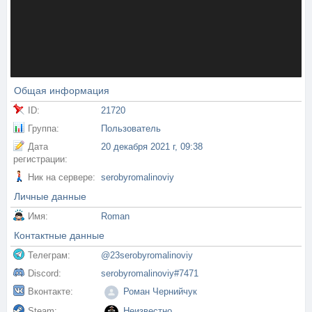
Общая информация
ID:
21720
Группа:
Пользователь
Дата
20 декабря 2021 г, 09:38
регистрации:
Ник на сервере:
serobyromalinoviy
Личные данные
Имя:
Roman
Контактные данные
Телеграм:
@23serobyromalinoviy
Discord:
serobyromalinoviy#7471
Вконтакте:
Роман Чернийчук
Steam:
Неизвестно