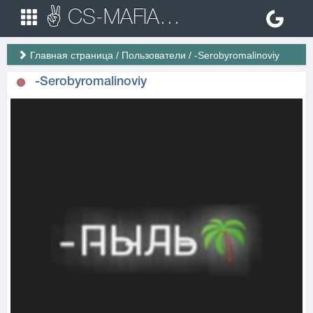
✌ CS-MAFIA.RU ✌ Игровые сервера Counter Strike 1.6
Главная страница
/
Пользователи
/
-Serobyromalinoviy
-Serobyromalinoviy