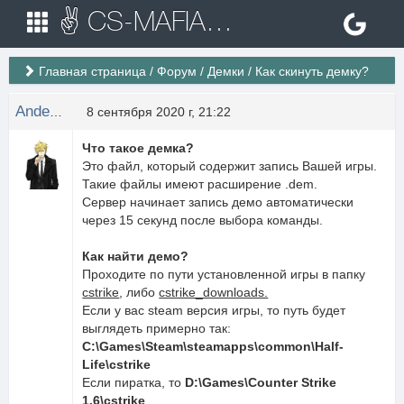
✌ CS-MAFIA.RU ✌ Игровые сервера Counter Strike 1.6
Главная страница
/
Форум
/
Демки
/
Как скинуть демку?
Anderson
8 сентября 2020 г, 21:22
Что такое демка?
Это файл, который содержит запись Вашей игры.
Такие файлы имеют расширение .dem.
Сервер начинает запись демо автоматически
через 15 секунд после выбора команды.
Как найти демо?
Проходите по пути установленной игры в папку
cstrike
, либо
cstrike_downloads.
Если у вас steam версия игры, то путь будет
выглядеть примерно так:
С:\Games\Steam\steamapps\common\Half-
Life\cstrike
Если пиратка, то
D:\Games\Counter Strike
1.6\cstrike