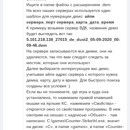
Ищите в папке файлы с расширением .dem
На всех наших серверах используется один
шаблон для нумерации демо:
айпи
сервера_порт сервера_карта_дата_время
К примеру возьмем сервер ВДК, название демо
будет выглядеть вот так:
5.101.218.138_27015_de_dust2_05-09-2020_00-
09-46.dem
На сервере записываются все демки, они не
удаляются, так что вам следует следить за
местом, которые они используют.
Далее выбираете интересующее вас демо,
учитывая айпи адрес сервера с которого нужна
демка, карту, дату и время. Для быстрого поиска
созданы все условия :)
Если вы не понимаете, где игра и куда она
установлена, то нажимаем правой клавишей
мышки на ярлыке КС, нажимаем «Свойства» -
откроется окно со свойствами программы. В нем
смотрим на окошко с надписью «Объект» - там
написано: C:\games\Counter-Strike\hl.exe, значит
на диске: «С», в папке «games», в папке «Counter-