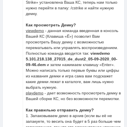
Strike» установлена Ваша КС, теперь нам только
нужно перейти в папку: /cstrike и найти нужную
демку.
Как просмотреть Демку?
viewdemo
- данная команда введенная в консоль
Вашей КС (Клавиша «Ё») позволит Вам
просмотреть Вашу демку с возможностью
перематывать или управлять воспроизведением.
Полностью команда вводится так:
viewdemo
5.101.218.138_27015_de_dust2_05-09-2020_00-
09-46.dem
и затем нажимаем клавишу «Enter».
Можно написать только первые буквы или цифры
из названия демки и игра сама вам подскажет
какие демки лежат в каталоге, вам лишь нужно
выбрать нужную.
playdemo
- дает возможность просмотреть демку в
Вашей сборке КС, но без возможности перемотки.
Как правильно отправить демку?
1. Запаковываем демо в архив (если вы её не
запакуете, то весить она будет в 5 раз больше чем