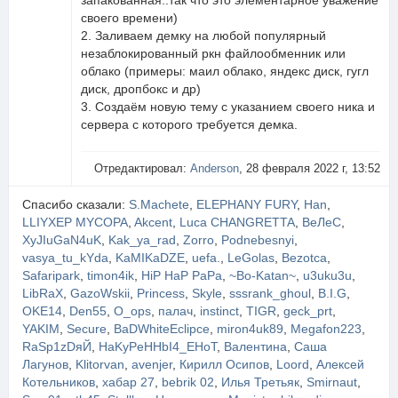
запакованная..так что это элементарное уважение
своего времени)
2. Заливаем демку на любой популярный
незаблокированный ркн файлообменник или
облако (примеры: маил облако, яндекс диск, гугл
диск, дропбокс и др)
3. Создаём новую тему с указанием своего ника и
сервера с которого требуется демка.
Отредактировал:
Anderson
, 28 февраля 2022 г, 13:52
Спасибо сказали:
S.Machete
,
ELEPHANY FURY
,
Han
,
LLIYXEP MYCOPA
,
Akcent
,
Luca CHANGRETTA
,
ВеЛеС
,
XyJIuGaN4uK
,
Kak_ya_rad
,
Zorro
,
Podnebesnyi
,
vasya_tu_kYda
,
KaMIKaDZE
,
uefa.
,
LeGolas
,
Bezotca
,
Safaripark
,
timon4ik
,
HiP HaP PaPa
,
~Bo-Katan~
,
u3uku3u
,
LibRaX
,
GazoWskii
,
Princess
,
Skyle
,
sssrank_ghoul
,
B.I.G
,
OKE14
,
Den55
,
O_ops
,
палач
,
instinct
,
TIGR
,
geck_prt
,
YAKIM
,
Secure
,
BaDWhiteEclipce
,
miron4uk89
,
Megafon223
,
RaSp1zDяЙ
,
HaKyPeHHbI4_EHoT
,
Валентина
,
Саша
Лагунов
,
Klitorvan
,
avenjer
,
Кирилл Осипов
,
Loord
,
Алексей
Котельников
,
хабар 27
,
bebrik 02
,
Илья Третьяк
,
Smirnaut
,