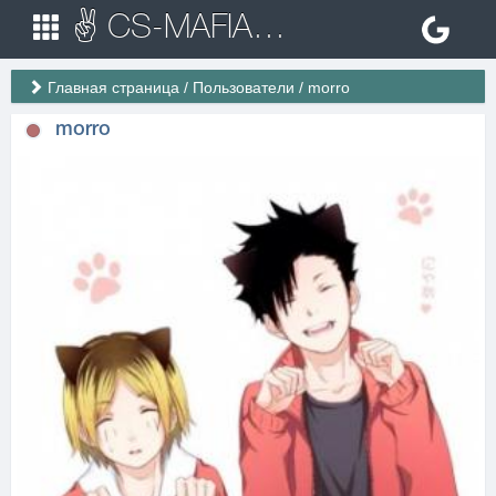
✌ CS-MAFIA.RU ✌ Игровые сервера Counter Strike 1.6
Главная страница
/
Пользователи
/
morro
morro