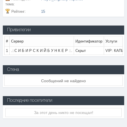
тема:
Рейтинг:
15
Привилегии
#
Сервер
Идентификатор
Услуги
1
.::С И Б И Р С К И Й Б У Н К Е Р ::.
Скрыт
VIP: КАПИТА
Стена
Сообщений не найдено
Последние посетители
За этот день никто не посещал!