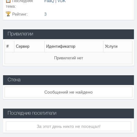
Последняя
FaaQ | VDK
тема:
Рейтинг:
3
Привилегии
#
Сервер
Идентификатор
Услуги
Привилегий нет
Стена
Сообщений не найдено
Последние посетители
За этот день никто не посещал!