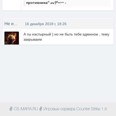
противника" ︻デ═一 -
Не известно
16 декабря 2018 г, 18:26
А ты настырный ) но не быть тебе админом , тему
закрываем
✌ CS-MAFIA.RU ✌ Игровые сервера Counter Strike 1.6