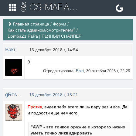
✌ CS-MAFIA.RU ✌ Игровые сервера Counter Strike 1.6
Главная страница
/
Форум
/
Как стать админом/смотрителем?
/
Dom6aZz PaPa | ПЬЯНЫЙ СНАЙПЕР
Baki
16 декабря 2018 г, 14:54
9
Отредактировал:
Baki
, 30 октября 2025 г, 22:26
gReshn1k
16 декабря 2018 г, 15:21
Против
, видел тебя всего лишь пару раз и все. Да
и подрости еще немного.
"
AWP
- это тонкое оружие с которого нужно
уметь точно ликвидировать