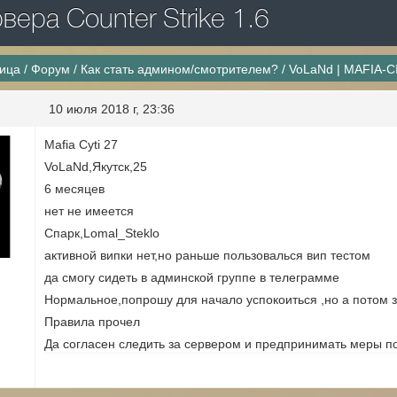
ера Counter Strike 1.6
ница
/
Форум
/
Как стать админом/смотрителем?
/
VoLaNd | MAFIA-C
10 июля 2018 г, 23:36
Mafia Cyti 27
VoLaNd,Якутск,25
6 месяцев
нет не имеется
Спарк,Lomal_Steklo
активной випки нет,но раньше пользовалься вип тестом
да смогу сидеть в админской группе в телеграмме
Нормальное,попрошу для начало успокоиться ,но а потом 
Правила прочел
Да согласен следить за сервером и предпринимать меры п