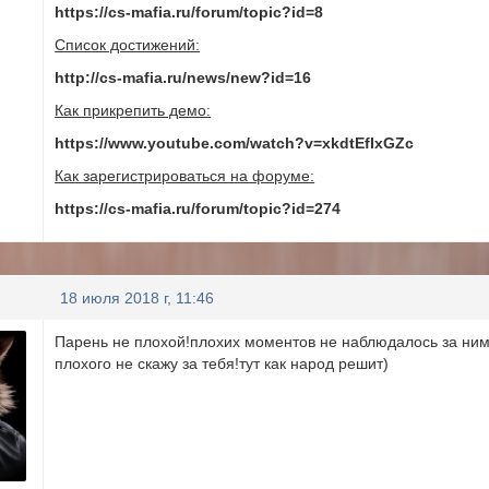
https://cs-mafia.ru/forum/topic?id=8
Список достижений:
http://cs-mafia.ru/news/new?id=16
Как прикрепить демо:
https://www.youtube.com/watch?v=xkdtEfIxGZc
Как зарегистрироваться на форуме:
https://cs-mafia.ru/forum/topic?id=274
18 июля 2018 г, 11:46
Парень не плохой!плохих моментов не наблюдалось за ним,
плохого не скажу за тебя!тут как народ решит)