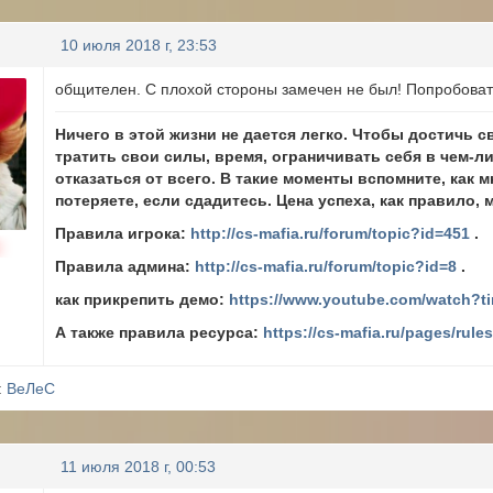
10 июля 2018 г, 23:53
общителен. С плохой стороны замечен не был! Попробоват
Ничего в этой жизни не дается легко. Чтобы достичь
тратить свои силы, время, ограничивать себя в чем-л
отказаться от всего. В такие моменты вспомните, как 
потеряете, если сдадитесь. Цена успеха, как правило, 
Правила игрока:
http://cs-mafia.ru/forum/topic?id=451
.
Правила админа:
http://cs-mafia.ru/forum/topic?id=8
.
как прикрепить демо:
https://www.youtube.com/watch?t
А также правила ресурса:
https://cs-mafia.ru/pages/rule
:
ВеЛеС
11 июля 2018 г, 00:53