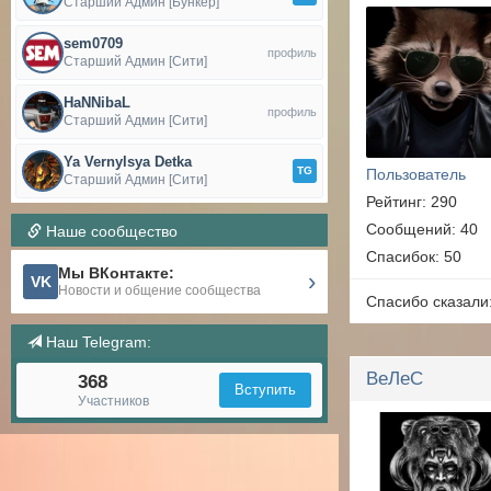
Старший Админ [Бункер]
sem0709
профиль
Старший Админ [Сити]
HaNNibaL
профиль
Старший Админ [Сити]
Ya Vernylsya Detka
TG
Пользователь
Старший Админ [Сити]
Рейтинг: 290
Сообщений: 40
Наше сообщество
Спасибок: 50
Мы ВКонтакте:
›
VK
Новости и общение сообщества
Спасибо сказали
Наш Telegram:
ВеЛеС
368
Вступить
Участников