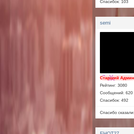
Спасибок: 103
semi
Старший Адми
Рейтинг: 3080
Сообщений: 620
Спасибок: 492
Спасибо сказали
EHOT27