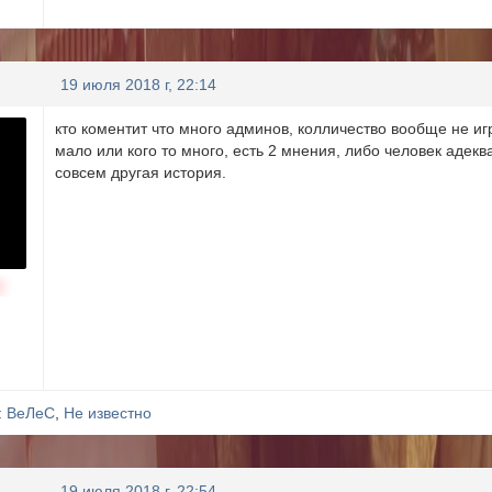
19 июля 2018 г, 22:14
кто коментит что много админов, колличество вообще не игр
мало или кого то много, есть 2 мнения, либо человек адекв
совсем другая история.
н
:
ВеЛеС
,
Не известно
19 июля 2018 г, 22:54