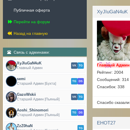
Публичная оферта
XyJIuGaN4uK
Перейти на форум
Назад на главную
Связь с админами:
XyJIuGaN4uK
Главный Админ
VK
TG
Главный Админ
Рейтинг: 2004
semi
Сообщений: 314
TG
DS
Старший Админ [Бухта]
Спасибок: 338
GazoWskii
VK
TG
Старший Админ [Пьяный]
Спасибо сказали
Aoshi_Shinomori
TG
DS
Старший Админ [Пьяный]
EHOT27
ZzZ0haN
TG