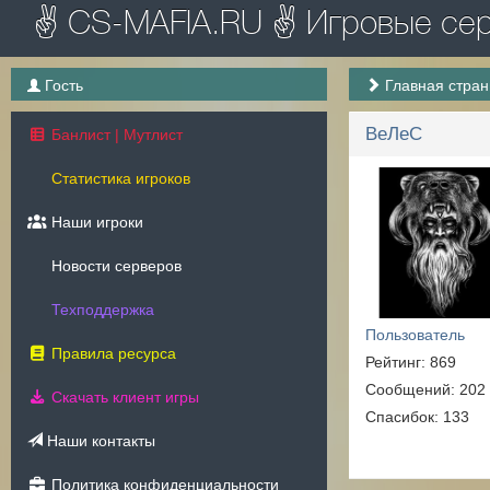
✌ CS-MAFIA.RU ✌ Игровые серв
Гость
Главная стра
ВеЛеС
Банлист | Мутлист
Статистика игроков
Наши игроки
Новости серверов
Техподдержка
Пользователь
Правила ресурса
Рейтинг: 869
Сообщений: 202
Скачать клиент игры
Спасибок: 133
Наши контакты
Политика конфиденциальности