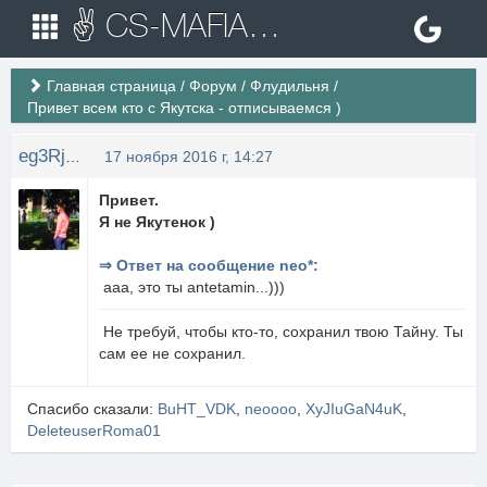
✌ CS-MAFIA.RU ✌ Игровые сервера Counter Strike 1.6
Главная страница
/
Форум
/
Флудильня
/
Привет всем кто с Якутска - отписываемся )
eg3Rjke
17 ноября 2016 г, 14:27
Привет.
Я не Якутенок )
⇒ Ответ на сообщение neo*:
ааа, это ты antetamin...)))
Не требуй, чтобы кто-то, сохранил твою Тайну. Ты
сам ее не сохранил.
Спасибо сказали:
BuHT_VDK
,
neoooo
,
XyJIuGaN4uK
,
DeleteuserRoma01