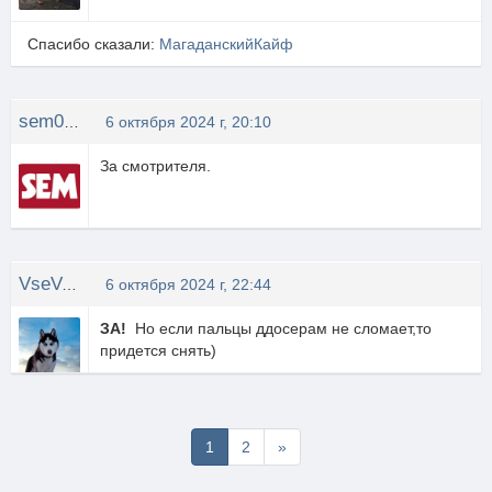
Спасибо сказали:
МагаданскийКайф
sem0709
6 октября 2024 г, 20:10
За смотрителя.
VseVozmozhno
6 октября 2024 г, 22:44
ЗА!
Но если пальцы ддосерам не сломает,то
придется снять)
Последняя
1
2
»