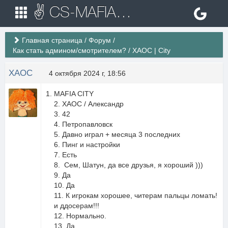
✌ CS-MAFIA.RU ✌ Игровые сервера Counter Strike 1.6
Главная страница
/
Форум
/
Как стать админом/смотрителем?
/
XAOC | City
XAOC
4 октября 2024 г, 18:56
MAFIA CITY
2. XAOC / Александр
3. 42
4. Петропавловск
5. Давно играл + месяца 3 последних
6. Пинг и настройки
7. Есть
8. Сем, Шатун, да все друзья, я хороший )))
9. Да
10. Да
11. К игрокам хорошее, читерам пальцы ломать!
и ддосерам!!!
12. Нормально.
13. Да.