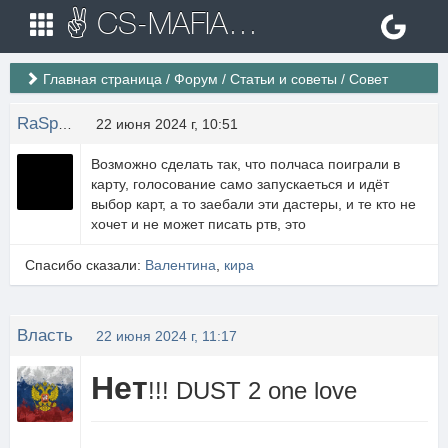
✌ CS-MAFIA.RU ✌ Игровые сервера Counter Strike 1.6
Главная страница
/
Форум
/
Статьи и советы
/
Совет
RaSp1zDяЙ
22 июня 2024 г, 10:51
Возможно сделать так, что полчаса поиграли в
карту, голосование само запускаеться и идёт
выбор карт, а то заебали эти дастеры, и те кто не
хочет и не может писать ртв, это
Спасибо сказали:
Валентина
,
кира
Власть
22 июня 2024 г, 11:17
Нет
!!! DUST 2 one love