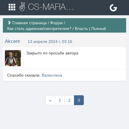
✌ CS-MAFIA.RU ✌ Игровые сервера Counter Strike 1.6
Главная страница
/
Форум
/
Как стать админом/смотрителем?
/
Власть | Пьяный
Akcent
13 апреля 2024 г, 03:16
Закрыто по просьбе автора
Спасибо сказали:
Валентина
Первая
«
1
2
3