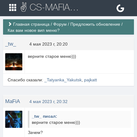
✌ CS-MAFIA.RU ✌ Игровые сервера Counter Strike 1.6
Главная страница
/
Форум
/
Предложить обновление
/
Как вам новое вип меню?
_tw_
4 мая 2023 г, 20:20
верните старое меню)))
Спасибо сказали:
_Tatyanka_Yakutsk
,
pajkatt
MaFiA
4 мая 2023 г, 20:32
_tw_ писал:
верните старое меню)))
Зачем?