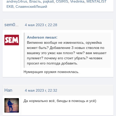
andrey14rus
,
Власть
,
pajkatt
,
OSIRIS
,
Vredinka
,
MENTALIST
EKB
,
СлавянскийЛеший
sem0709
4 мая 2023 г, 22:28
Anderson писал:
Випменю вообще не изменилось, оружейка
может быть? Добавление 3 новых стволов по
вашему это ужас как плохо? чем? вам мешает
пулемет? почему его стоит убрать? человек
просил его полгода добавить.
Нумерация оружия поменялась.
Han
4 мая 2023 г, 22:32
Да нормально всё, бинды в помощь и усё)