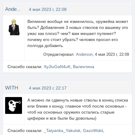
Anderson
4 мая 2023 г, 22:08
Випменю вообще не изменилось, оружейка может
быть? Добавление 3 новых стволов по вашему это
ужас как плохо? чем? вам мешает пулемет?
почему его стоит убрать? человек просил его
полгода добавить.
Отредактировал:
Anderson
, 4 мая 2023 г, 22:09
Спасибо сказали:
XyJIuGaN4uK
,
Валентина
WITH
4 мая 2023 г, 22:17
А можно ли сдвинуть новые стволы в конец списка
или ближе к концу, главное чтоб после основных -
чтоб на основных оружиях остались старые
циферки и все были бы довольны)
Спасибо сказали:
_Tatyanka_Yakutsk
,
GazoWskii
,