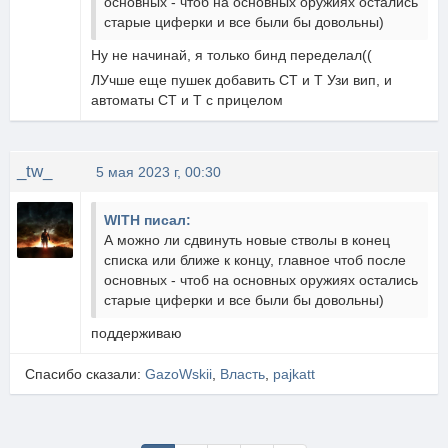
основных - чтоб на основных оружиях остались
старые циферки и все были бы довольны)
Ну не начинай, я только бинд переделал((
ЛУчше еще пушек добавить СТ и Т Узи вип, и
автоматы СТ и Т с прицелом
_tw_
5 мая 2023 г, 00:30
WITH писал:
А можно ли сдвинуть новые стволы в конец
списка или ближе к концу, главное чтоб после
основных - чтоб на основных оружиях остались
старые циферки и все были бы довольны)
поддерживаю
Спасибо сказали:
GazoWskii
,
Власть
,
pajkatt