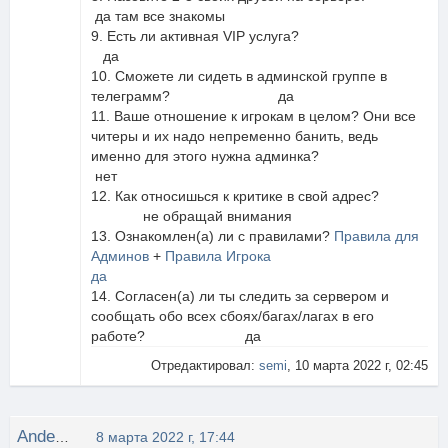
да там все знакомы
9. Есть ли активная VIP услуга?
да
10. Сможете ли сидеть в админской группе в
телеграмм? да
11. Ваше отношение к игрокам в целом? Они все
читеры и их надо непременно банить, ведь
именно для этого нужна админка?
нет
12. Как относишься к критике в свой адрес?
не обращай внимания
13. Ознакомлен(а) ли с правилами?
Правила для
Админов
+
Правила Игрока
да
14. Согласен(а) ли ты следить за сервером и
сообщать обо всех сбоях/багах/лагах в его
работе? да
Отредактировал:
semi
, 10 марта 2022 г, 02:45
Anderson
8 марта 2022 г, 17:44