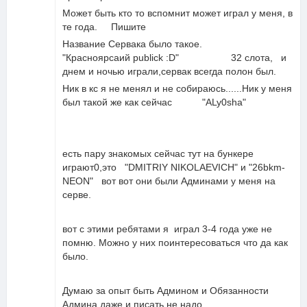
Может быть кто то вспомнит может играл у меня, в
те года. Пишите
Название Сервака было такое.
"Красноярсаий publick :D" 32 слота, и
днем и ночью играли,сервак всегда полон был.
Ник в кс я не менял и не собираюсь......Ник у меня
был такой же как сейчас "ALy0sha"
есть пару знакомых сейчас тут на бункере
играют0,это "DMITRIY NIKOLAEVICH" и "26bkm-
NEON" вот вот они были Админами у меня на
серве.
вот с этими ребятами я играл 3-4 года уже не
помню. Можно у них поинтересоваться что да как
было.
Думаю за опыт быть Админом и Обязанности
Админа,даже и писать не надо.