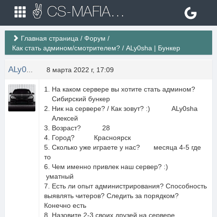
✌ CS-MAFIA.RU ✌ Игровые сервера Counter Strike 1.6
Главная страница
/
Форум
/
Как стать админом/смотрителем?
/
ALy0sha | Бункер
ALy0shamojet
8 марта 2022 г, 17:09
1. На каком сервере вы хотите стать админом?
Сибирский бункер
2. Ник на сервере? / Как зовут? :) ALy0sha
Алексей
3. Возраст? 28
4. Город? Красноярск
5. Сколько уже играете у нас? месяца 4-5 где
то
6. Чем именно привлек наш сервер? :)
уматный
7. Есть ли опыт администрирования? Способность
выявлять читеров? Следить за порядком?
Конечно есть
8. Назовите 2-3 своих друзей на сервере.