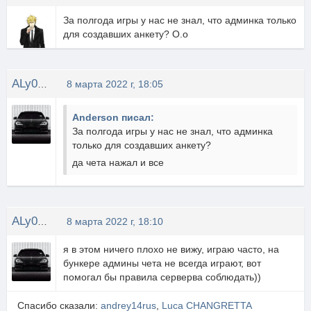
За полгода игры у нас не знал, что админка только
для создавших анкету? О.о
ALy0shamojet
8 марта 2022 г, 18:05
Anderson писал:
За полгода игры у нас не знал, что админка
только для создавших анкету?
да чета нажал и все
ALy0shamojet
8 марта 2022 г, 18:10
я в этом ничего плохо не вижу, играю часто, на
бункере админы чета не всегда играют, вот
помогал бы правила серверва соблюдать))
Спасибо сказали:
andrey14rus
,
Luca CHANGRETTA