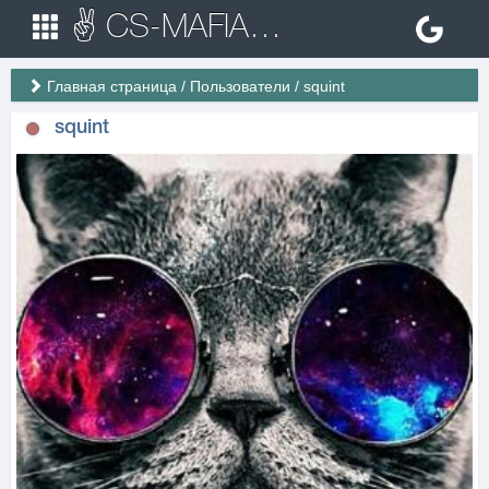
✌ CS-MAFIA.RU ✌ Игровые сервера Counter Strike 1.6
Главная страница
/
Пользователи
/
squint
squint