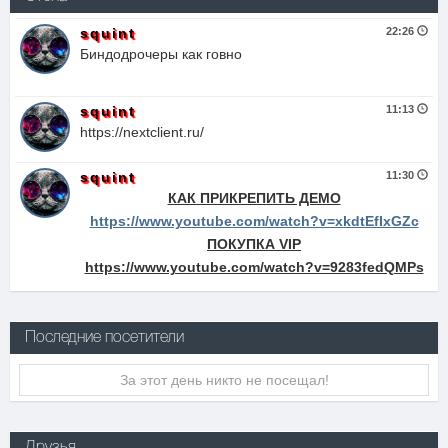
squint
22:26
Биндодрочеры как говно
squint
11:13
https://nextclient.ru/
squint
11:30
КАК ПРИКРЕПИТЬ ДЕМО
https://www.youtube.com/watch?v=xkdtEfIxGZc
ПОКУПКА VIP
https://www.youtube.com/watch?v=9283fedQMPs
Последние посетители
За этот день никто не посещал!