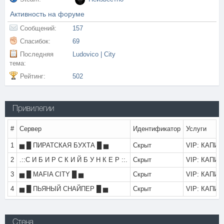
Активность на форуме
Сообщений:
157
Спасибок:
69
Последняя
Ludovico | City
тема:
Рейтинг:
502
Привилегии
#
Сервер
Идентификатор
Услуги
1
▅ █ ПИРАТСКАЯ БУХТА █ ▅
Скрыт
VIP: КАПИТА
2
.::С И Б И Р С К И Й Б У Н К Е Р ::.
Скрыт
VIP: КАПИТА
3
▅ █ MAFIA CITY █ ▅
Скрыт
VIP: КАПИТА
4
▅ █ ПЬЯНЫЙ СНАЙПЕР █ ▅
Скрыт
VIP: КАПИТА
Стена