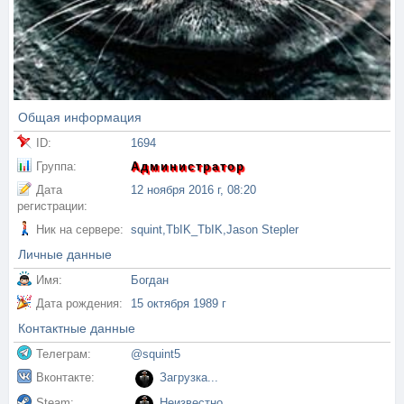
Общая информация
ID:
1694
Группа:
Администратор
Дата
12 ноября 2016 г, 08:20
регистрации:
Ник на сервере:
squint,TbIK_TbIK,Jason Stepler
Личные данные
Имя:
Богдан
Дата рождения:
15 октября 1989 г
Контактные данные
Телеграм:
@squint5
Вконтакте:
Загрузка...
Steam:
Неизвестно