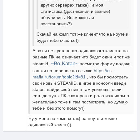
других серверах также)" и моя
статистика (достижения и звание)
обнулились. Возможно ли
восстановить?)
Скачай на комп тот же клиент что на ноуте и
будет тебе счастье))
А вот и нет, установка одинакового клиента на
разные ПК не означает что будет один и тот же
~Bo-Katan~
steamid,
посмотри форму подачи
заявки на перенос по ссылке
https://cs-
mafia.ru/forum/topic?id=81
, что бы посмотреть
свой новый STEAMID, в игре в консоли введи
status, найди свой ник и там увидешь, если
есть доступ к ПК с которого играла изначально
желательно тоже и там посмотреть, но думаю
тебе и без этого помогут)
Ну у меня на компах так) на ноуте и компе
одинаковый клиент))