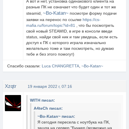
А вот и нет, установка одинакового клиента на
разные ПК не означает что будет один и тот же
~Bo-Katan~
steamid,
посмотри форму подачи
заявки на перенос по ссылке
https://cs-
mafia.ru/forum/topic?id=81
, что бы посмотреть
свой новый STEAMID, в игре в консоли введи
status, найди свой ник и там увидешь, если есть
доступ к ПК с которого играла изначально
желательно тоже и там посмотреть, но думаю
тебе и без этого помогут)
Спасибо сказали:
Luca CHANGRETTA
,
~Bo-Katan~
Xzqtr
19 января 2022 г, 07:16
WITH писал:
A4teCh писал:
~Bo-Katan~ писал:
Я сегодня пересела с ноутбука на ПК,
зашла на сервер "Бункер (возможно на