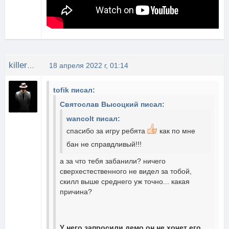
killer28rus
18 апреля 2022 г, 01:14
tofik писал:
Святослав Высоцкий писал:
wancolt писал:
спасибо за игру ребята
как по мне
бан не справдливый!!!
а за что тебя забанили? ничего
сверхестественного не видел за тобой,
скилл выше среднего уж точно... какая
причина?
У него запросили демо он не хочет его