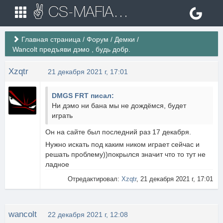
✌ CS-MAFIA.RU ✌ Игровые сервера Counter Strike 1.6
Главная страница
/
Форум
/
Демки
/
Wancolt предъяви дэмо , будь добр.
Xzqtr
21 декабря 2021 г, 17:01
DMGS FRT писал:
Ни дэмо ни бана мы не дождёмся, будет
играть
Он на сайте был последний раз 17 декабря.
Нужно искать под каким ником играет сейчас и
решать проблему))покрылся значит что то тут не
ладное
Отредактировал:
Xzqtr
, 21 декабря 2021 г, 17:01
wancolt
22 декабря 2021 г, 12:08