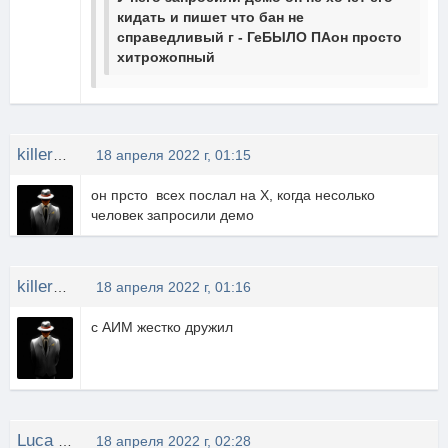
кидать и пишет что бан не
справедливый г - ГеБЫЛО ПАон просто
хитрожопный
killer28rus
18 апреля 2022 г, 01:15
он прсто всех послал на Х, когда несолько
человек запросили демо
killer28rus
18 апреля 2022 г, 01:16
с АИМ жестко дружил
Luca CHANGRETTA
18 апреля 2022 г, 02:28