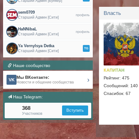
Старший Админ [Бункер]
Читеры
Рейтинг: 32
sem0709
Власть
профиль
Сообщений: 22
Старший Админ [Сити]
Спасибок: 2
HaNNibaL
профиль
Старший Админ [Сити]
Ya Vernylsya Detka
TG
Старший Админ [Сити]
Наше сообщество
КАПИТАН
Мы ВКонтакте:
Рейтинг: 475
›
VK
Новости и общение сообщества
Сообщений: 140
Спасибок: 67
Наш Telegram:
368
Вступить
Участников