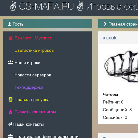
✌ CS-MAFIA.RU ✌ Игровые серв
Гость
Главная стра
xoxok
Банлист | Мутлист
Статистика игроков
Наши игроки
Новости серверов
Техподдержка
Читеры
Правила ресурса
Рейтинг: 0
Сообщений: 3
Скачать клиент игры
Спасибок: 0
Наши контакты
Политика конфиденциальности