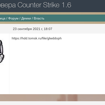
ера Counter Strike 1.6
ница
/
Форум
/
Демки
/
Власть
23 сентября 2021 г, 18:07
https://hdd.tomsk.ru/file/glwddoph