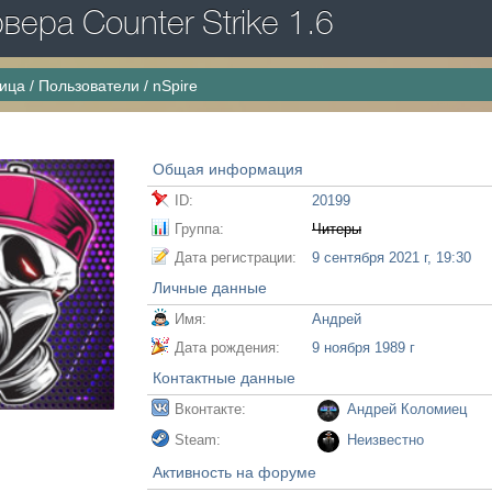
ера Counter Strike 1.6
ница
/
Пользователи
/
nSpire
Общая информация
ID:
20199
Группа:
Читеры
Дата регистрации:
9 сентября 2021 г, 19:30
Личные данные
Имя:
Андрей
Дата рождения:
9 ноября 1989 г
Контактные данные
Вконтакте:
Андрей Коломиец
Steam:
Неизвестно
Активность на форуме