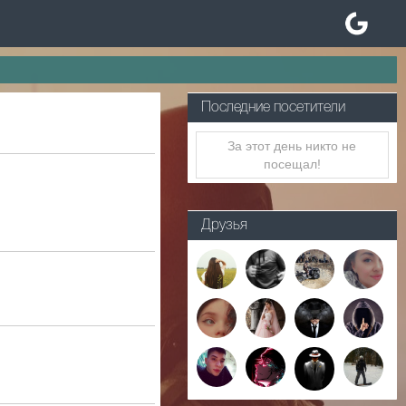
Последние посетители
За этот день никто не
посещал!
Друзья