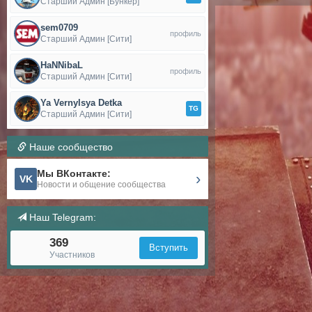
Старший Админ [Бункер]
sem0709
профиль
Старший Админ [Сити]
HaNNibaL
профиль
Старший Админ [Сити]
Ya Vernylsya Detka
TG
Старший Админ [Сити]
Наше сообщество
Мы ВКонтакте:
›
VK
Новости и общение сообщества
Наш Telegram:
369
Вступить
Участников