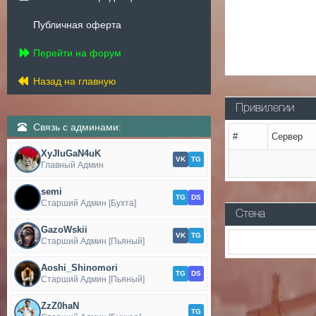
Публичная оферта
Перейти на форум
Назад на главную
Привилегии
Связь с админами:
#
Сервер
XyJIuGaN4uK
VK
TG
Главный Админ
semi
TG
DS
Старший Админ [Бухта]
Стена
GazoWskii
VK
TG
Старший Админ [Пьяный]
Aoshi_Shinomori
TG
DS
Старший Админ [Пьяный]
ZzZ0haN
TG