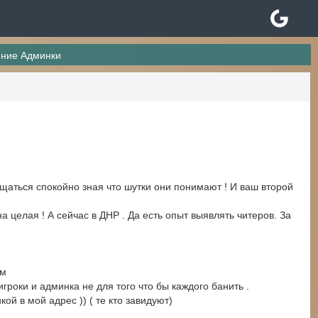
ение Админки
аться спокойно зная что шутки они понимают ! И ваш второй
 целая ! А сейчас в ДНР . Да есть опыт выявлять читеров. За
ом
гроки и админка не для того что бы каждого банить .
ой в мой адрес )) ( те кто завидуют)