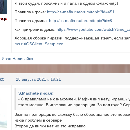
Я твой судья, присяжный и палач в одном флаконе(с)
Правила игрока:
http://cs-mafia.ru/forum/topic?id=451
.
тор
Правила админа:
http://cs-mafia.ru/forum/topic?id=8
.
как прикрепить демо:
https://www.youtube.com/watch?time_c
Хорошая сборка пиратки, поддерживающая steam, если зап
ms.ru/GSClient_Setup.exe
:
Иван Наливайко
ко
28 августа 2021 г, 19:21
S.Machete писал:
- С правилами не ознакомлен. Мафия вип нету, играешь у
этого месяца. В игре звание прапорщик. За пол года? Се
Звание прапорщик по скольку было сброс звание это перво
из-за проблем в сервере
Второе да випки нет но это исправио