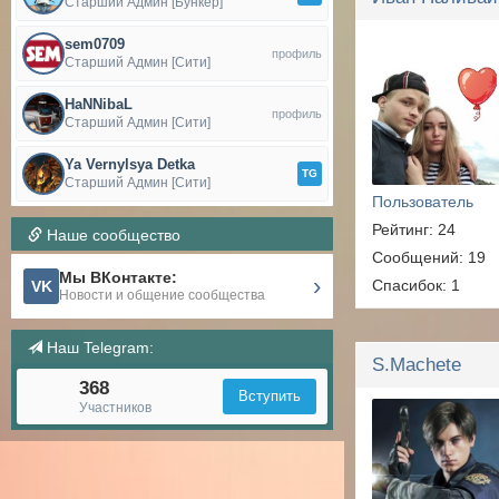
Старший Админ [Бункер]
sem0709
профиль
Старший Админ [Сити]
HaNNibaL
профиль
Старший Админ [Сити]
Ya Vernylsya Detka
TG
Старший Админ [Сити]
Пользователь
Рейтинг: 24
Наше сообщество
Сообщений: 19
Мы ВКонтакте:
›
Спасибок: 1
VK
Новости и общение сообщества
Наш Telegram:
S.Machete
368
Вступить
Участников