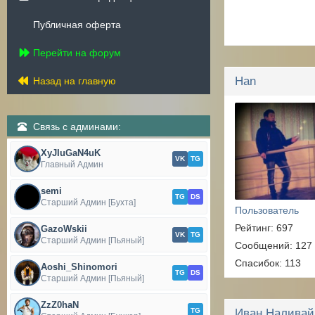
Публичная оферта
Перейти на форум
Han
Назад на главную
Связь с админами:
XyJIuGaN4uK
VK
TG
Главный Админ
semi
TG
DS
Старший Админ [Бухта]
Пользователь
Рейтинг: 697
GazoWskii
VK
TG
Старший Админ [Пьяный]
Сообщений: 127
Спасибок: 113
Aoshi_Shinomori
TG
DS
Старший Админ [Пьяный]
ZzZ0haN
TG
Иван Наливай