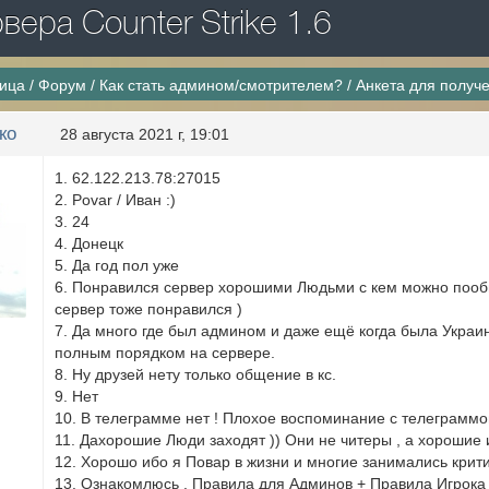
ера Counter Strike 1.6
ница
/
Форум
/
Как стать админом/смотрителем?
/
Анкета для получ
ко
28 августа 2021 г, 19:01
1. 62.122.213.78:27015
2. Povar / Иван :)
3. 24
4. Донецк
5. Да год пол уже
6. Понравился сервер хорошими Людьми с кем можно пообщ
сервер тоже понравился )
7. Да много где был админом и даже ещё когда была Украина
полным порядком на сервере.
8. Ну друзей нету только общение в кс.
9. Нет
10. В телеграмме нет ! Плохое воспоминание с телеграмм
11. Дахорошие Люди заходят )) Они не читеры , а хорошие и
12. Хорошо ибо я Повар в жизни и многие занимались критик
13. Ознакомлюсь . Правила для Админов + Правила Игрока