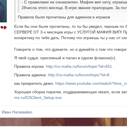
- С правилами не ознакомлен. Мафия вип нету, играешь
28числа этого месяца. В игре звание прапорщик. За по
Правила были прочитаны для админов и играков
Если бы они были прочитаны, то ты бы увидел, черным по
тор
СЕРВЕРЕ ОТ 3-х месяцев игры с УСЛУГОЙ МАФИЯ ВИП! При э
конкретику по тебе дать. Потому что играешь ты у нас от си
Говорите о том, что думаете, но и думайте о том что говорит
Я твой судья, присяжный и палач в одном флаконе(с)
Правила игрока:
http://cs-mafia.ru/forum/topic?id=451
.
Правила админа:
http://cs-mafia.ru/forum/topic?id=8
.
как прикрепить демо:
https://www.youtube.com/watch?time_c
Хорошая сборка пиратки, поддерживающая steam, если зап
ms.ru/GSClient_Setup.exe
:
Иван Наливайко