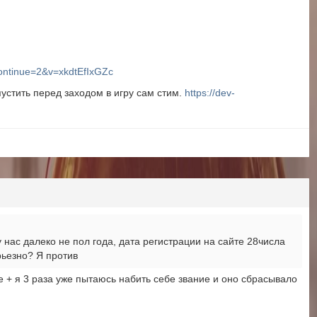
ontinue=2&v=xkdtEfIxGZc
устить перед заходом в игру сам стим.
https://dev-
 нас далеко не пол года, дата регистрации на сайте 28числа
рьезно? Я против
е + я 3 раза уже пытаюсь набить себе звание и оно сбрасывало