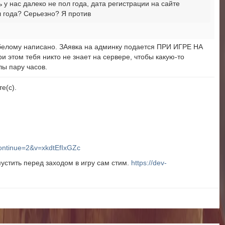
 у нас далеко не пол года, дата регистрации на сайте
л года? Серьезно? Я против
 белому написано. ЗАявка на админку подается ПРИ ИГРЕ НА
том тебя никто не знает на сервере, чтобы какую-то
лы пару часов.
е(с).
ontinue=2&v=xkdtEfIxGZc
устить перед заходом в игру сам стим.
https://dev-