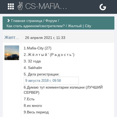
✌ CS-MAFIA.RU ✌ Игровые сервера Counter Strike 1.6
Главная страница
/
Форум
/
Как стать админом/смотрителем?
/
Желтый | City
Желтый
26 апреля 2021 г, 11:33
1.Mafia-City (27)
2..Ж ё л т ы й ' (Р а д о с т ь ')
3. 32 года
4. Sakhalin
5. Дата регистрации:
9 августа 2018 г, 09:58
6.Думаю тут комментарии излишни (ЛУЧШИЙ
СЕРВЕР)
7.Есть
8.их много
9.Весь период