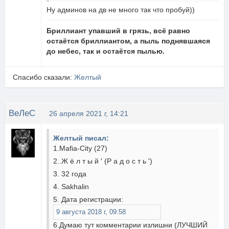
Ну админов на дв не много так что пробуй))
Бриллиант упавший в грязь, всё равно
остаётся бриллиантом, а пыль поднявшаяся
до небес, так и остаётся пылью.
Спасибо сказали:
Желтый
ВеЛеС
26 апреля 2021 г, 14:21
Желтый писал:
1.Mafia-City (27)
2..Ж ё л т ы й ' (Р а д о с т ь ')
3. 32 года
4. Sakhalin
5. Дата регистрации:
9 августа 2018 г, 09:58
6.Думаю тут комментарии излишни (ЛУЧШИЙ