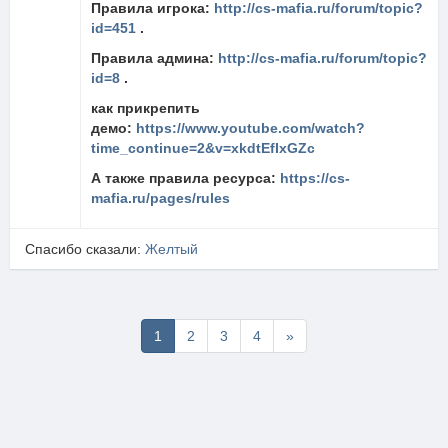
Правила игрока:
http://cs-mafia.ru/forum/topic?
id=451
.
Правила админа:
http://cs-mafia.ru/forum/topic?
id=8
.
как прикрепить
демо:
https://www.youtube.com/watch?
time_continue=2&v=xkdtEfIxGZc
А также правила ресурса:
https://cs-
mafia.ru/pages/rules
Спасибо сказали:
Желтый
Последняя
1
2
3
4
»