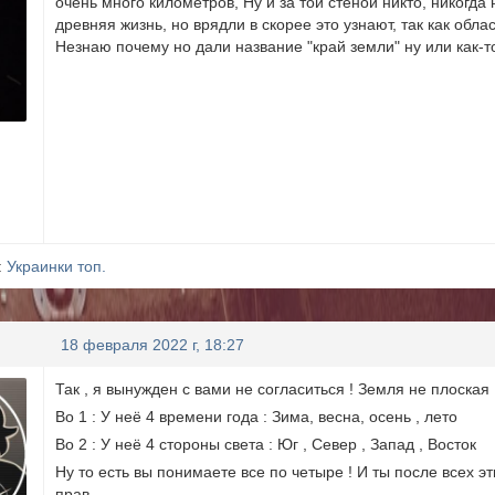
очень много километров, Ну и за той стеной никто, никогда
древняя жизнь, но врядли в скорее это узнают, так как обла
Незнаю почему но дали название "край земли" ну или как-то
:
Украинки топ.
18 февраля 2022 г, 18:27
Так , я вынужден с вами не согласиться ! Земля не плоская 
Во 1 : У неё 4 времени года : Зима, весна, осень , лето
Во 2 : У неё 4 стороны света : Юг , Север , Запад , Восток
Ну то есть вы понимаете все по четыре ! И ты после всех эт
прав