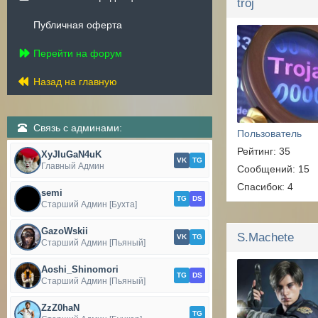
troj
Публичная оферта
Перейти на форум
Назад на главную
Связь с админами:
Пользователь
Рейтинг: 35
XyJIuGaN4uK
VK
TG
Главный Админ
Сообщений: 15
Спасибок: 4
semi
TG
DS
Старший Админ [Бухта]
GazoWskii
S.Machete
VK
TG
Старший Админ [Пьяный]
Aoshi_Shinomori
TG
DS
Старший Админ [Пьяный]
ZzZ0haN
TG