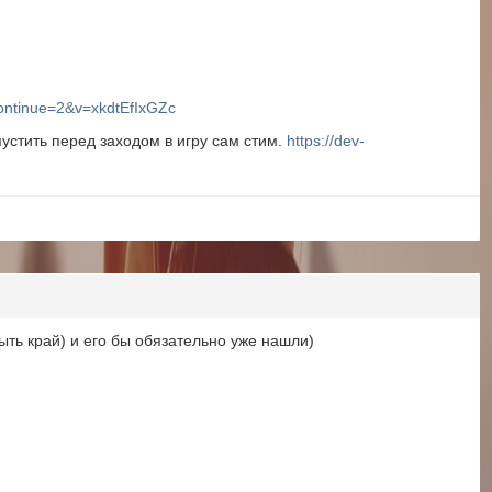
ontinue=2&v=xkdtEfIxGZc
устить перед заходом в игру сам стим.
https://dev-
ыть край) и его бы обязательно уже нашли)