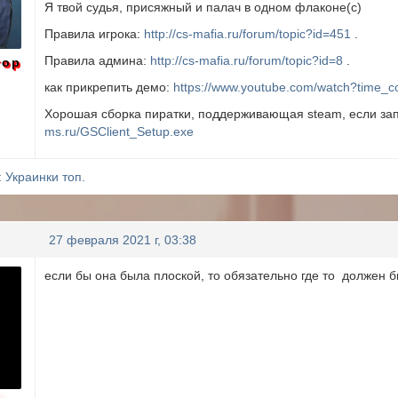
Я твой судья, присяжный и палач в одном флаконе(с)
Правила игрока:
http://cs-mafia.ru/forum/topic?id=451
.
Правила админа:
http://cs-mafia.ru/forum/topic?id=8
.
тор
как прикрепить демо:
https://www.youtube.com/watch?time_c
Хорошая сборка пиратки, поддерживающая steam, если зап
ms.ru/GSClient_Setup.exe
:
Украинки топ.
27 февраля 2021 г, 03:38
если бы она была плоской, то обязательно где то должен б