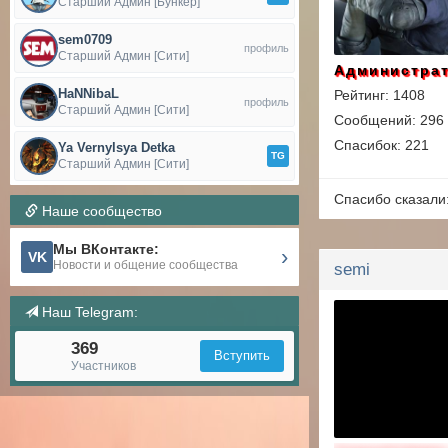
Старший Админ [Бункер]
sem0709
профиль
Старший Админ [Сити]
Администра
HaNNibaL
Рейтинг: 1408
профиль
Старший Админ [Сити]
Сообщений: 296
Спасибок: 221
Ya Vernylsya Detka
TG
Старший Админ [Сити]
Спасибо сказали
Наше сообщество
Мы ВКонтакте:
›
VK
Новости и общение сообщества
semi
Наш Telegram:
369
Вступить
Участников