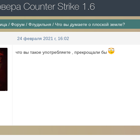
ера Counter Strike 1.6
ница
/
Форум
/
Флудильня
/
Что вы думаете о плоской земле?
24 февраля 2021 г, 16:02
что вы такое употребляете , прекрощали бы