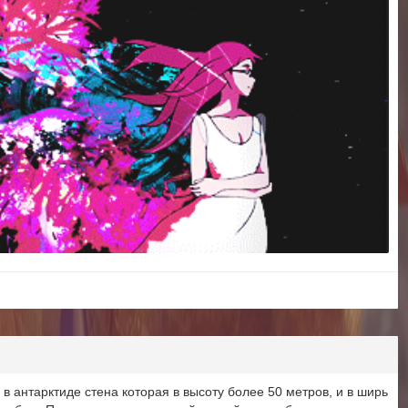
ь в антарктиде стена которая в высоту более 50 метров, и в ширь