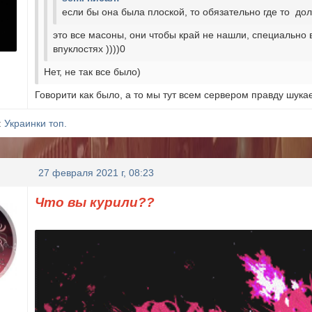
если бы она была плоской, то обязательно где то до
это все масоны, они чтобы край не нашли, специально 
впуклостях ))))0
Нет, не так все было)
Говорити как было, а то мы тут всем сервером правду шука
:
Украинки топ.
27 февраля 2021 г, 08:23
Что вы курили??