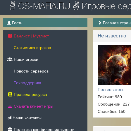
✌ CS-MAFIA.RU ✌ Игровые серв
Гость
Главная стра
Не известно
Банлист | Мутлист
Статистика игроков
Наши игроки
Новости серверов
Техподдержка
Пользователь
Правила ресурса
Рейтинг: 980
Сообщений: 227
Скачать клиент игры
Спасибок: 150
Наши контакты
Политика конфиденциальности