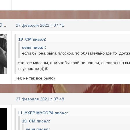
LLIYXEP MYCOPA
27 февраля 2021 г, 07:41
19_CM писал:
semi писал:
если бы она была плоской, то обязательно где то долж
это все масоны, они чтобы край не нашли, специально в
впуклостях ))))0
Нет, не так все было)
27 февраля 2021 г, 07:48
LLIYXEP MYCOPA писал:
19_CM писал:
semi писал: