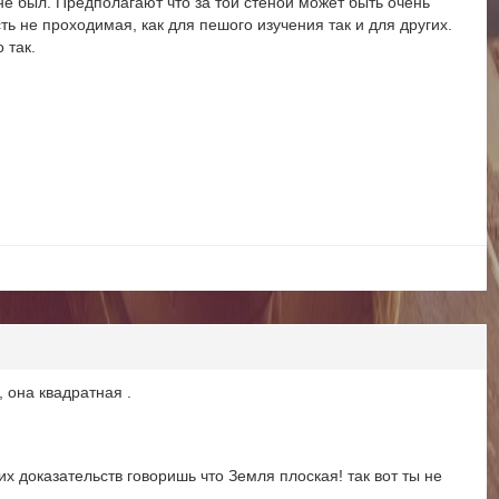
 не был. Предполагают что за той стеной может быть очень
сть не проходимая, как для пешого изучения так и для других.
 так.
, она квадратная .
их доказательств говоришь что Земля плоская! так вот ты не