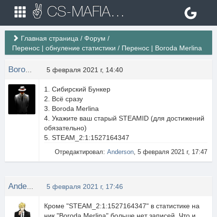
✌ CS-MAFIA.RU ✌ Игровые сервера Counter Strike 1.6
Главная страница
/
Форум
/
Перенос | обнуление статистики
/
Перенос | Boroda Merlina
Boroda Merlina
5 февраля 2021 г, 14:40
1. Сибирский Бункер
2. Всё сразу
3. Boroda Merlina
4. Укажите ваш старый STEAMID (для достижений
обязательно)
5. STEAM_2:1:1527164347
Отредактировал:
Anderson
, 5 февраля 2021 г, 17:47
Anderson
5 февраля 2021 г, 17:46
Кроме "STEAM_2:1:1527164347" в статистике на
ник "Boroda Merlina" больше нет записей. Что и