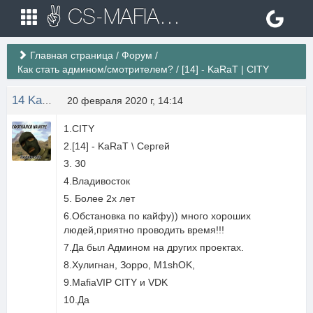
✌ CS-MAFIA.RU ✌ Игровые сервера Counter Strike 1.6
Главная страница
/
Форум
/
Как стать админом/смотрителем?
/
[14] - KaRaT | CITY
14 Karatt
20 февраля 2020 г, 14:14
1.CITY
2.[14] - KaRaT \ Сергей
3. 30
4.Владивосток
5. Более 2х лет
6.Обстановка по кайфу)) много хороших
людей,приятно проводить время!!!
7.Да был Админом на других проектах.
8.Хулигнан, Зорро, M1shOK,
9.MafiaVIP CITY и VDK
10.Да