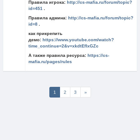
Правила игрока:
http://cs-mafia.ru/forum/topic?
id=451
.
Правила админа:
http://cs-mafia.ru/forum/topic?
id=8
.
как прикрепить
демо:
https://www.youtube.com/watch?
time_continue=2&v=xkdtEfIxGZc
А также правила ресурса:
https://cs-
mafia.ru/pages/rules
Последняя
1
2
3
»