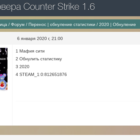
ера Counter Strike 1.6
ница
/
Форум
/
Перенос | обнуление статистики
/
2020 | Обнуление
6 января 2020 г, 21:00
1 Мафия сити
2 Обнулить статистику
3 2020
4 STEAM_1:0:812651876