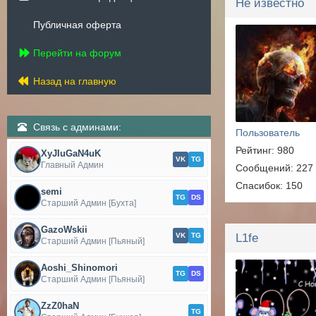
Не известно
Публичная оферта
Перейти на форум
Назад на главную
Связь с админами:
Пользователь
Рейтинг: 980
XyJIuGaN4uK
VK
TG
Главный Админ
Сообщений: 227
Спасибок: 150
semi
TG
DS
Старший Админ [Бухта]
GazoWskii
VK
TG
L1fe
Старший Админ [Пьяный]
Aoshi_Shinomori
TG
DS
Старший Админ [Пьяный]
ZzZ0haN
TG