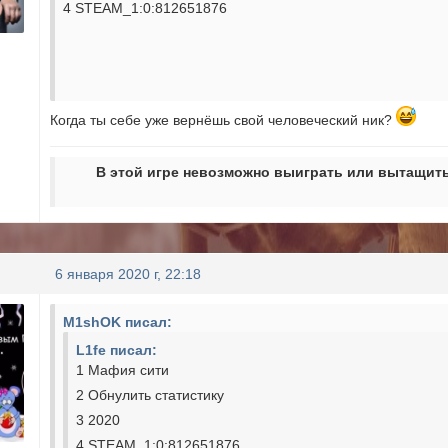
4 STEAM_1:0:812651876
Когда ты себе уже вернёшь свой человеческий ник?
В этой игре невозможно выиграть или вытащить
6 января 2020 г, 22:18
M1shOK писал:
L1fe писал:
1 Мафия сити
2 Обнулить статистику
3 2020
4 STEAM_1:0:812651876