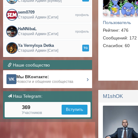
Старший Админ [Бункер]
sem0709
профиль
Старший Админ [Сити]
Пользователь
HaNNibaL
Рейтинг: 476
профиль
Старший Админ [Сити]
Сообщений: 172
Ya Vernylsya Detka
Спасибок: 60
TG
Старший Админ [Сити]
Наше сообщество
Мы ВКонтакте:
›
VK
Новости и общение сообщества
M1shOK
Наш Telegram:
369
Вступить
Участников