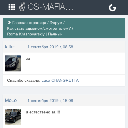
✌ CS-MAFIA.RU ✌ Игровые сервера Counter Strike 1.6
Главная страница
/
Форум
/
Как стать админом/смотрителем?
/
Roma Krasnoyarskiy | Пьяный
killer
1 сентября 2019 г, 08:58
за
Спасибо сказали:
Luca CHANGRETTA
MoLoDou
1 сентября 2019 г, 15:08
я естествено за !!!