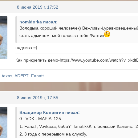
8 июня 2019 г, 17:52
nomidorka писал:
Володька хороший человечек) Вежливый,уравновешенный,
стать админом. мой голос за тебя Фантик
подлиза =)
Как прикрепить демо-https://www.youtube.com/watch?v=xkdt
:
texas
,
ADEPT_Fanatt
8 июня 2019 г, 17:55
Владимир Ковригин писал:
0. VDK - MAFIA |125.
1. FanaT, Vovkaaa, 6a6aY` fanatikkK г. Большой Камень. 2
2. 3 года с перерывом на службу.