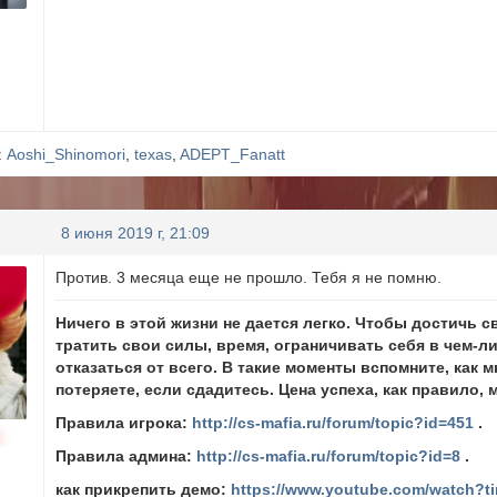
:
Aoshi_Shinomori
,
texas
,
ADEPT_Fanatt
8 июня 2019 г, 21:09
Против. 3 месяца еще не прошло. Тебя я не помню.
Ничего в этой жизни не дается легко. Чтобы достичь
тратить свои силы, время, ограничивать себя в чем-л
отказаться от всего. В такие моменты вспомните, как 
потеряете, если сдадитесь. Цена успеха, как правило, 
Правила игрока:
http://cs-mafia.ru/forum/topic?id=451
.
Правила админа:
http://cs-mafia.ru/forum/topic?id=8
.
как прикрепить демо:
https://www.youtube.com/watch?t