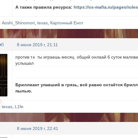
А также правила ресурса:
https://cs-mafia.ru/pages/rule
:
Aoshi_Shinomori
,
texas
,
Картонный Енот
ri
8 июня 2019 г, 21:11
против т.к ты играешь месяц общий онлаай 6 суток маловат
услышал
Бриллиант упавший в грязь, всё равно остаётся брилл
пылью.
н
:
texas
,
L1fe
8 июня 2019 г, 22:41