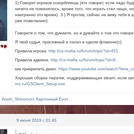
1) Говорят игроков оскорбляешь (кто говорит, если надо бу
ничего не поменялось, кроме того, что играть стал чаще, н
наигранно это время). 3 ) Я против, сейчас не вижу тебя в
уже пожеланию).
Говорите о том, что думаете, но и думайте о том что говорит
Я твой судья, присяжный и палач в одном флаконе(с)
тор
Правила игрока:
http://cs-mafia.ru/forum/topic?id=451
.
Правила админа:
http://cs-mafia.ru/forum/topic?id=8
.
как прикрепить демо:
https://www.youtube.com/watch?time_c
Хорошая сборка пиратки, поддерживающая steam, если зап
ms.ru/GSClient_Setup.exe
:
Aoshi_Shinomori
,
Картонный Енот
9 июня 2019 г, 01:45