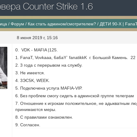
ера Counter Strike 1.6
ница
/
Форум
/
Как стать админом/смотрителем?
/
ДЕТИ 90-Х | Fana
8 июня 2019 г, 15:16
0. VDK - MAFIA |125.
1. FanaT, Vovkaaa, 6a6aY` fanatikkK г. Большой Камень. 22 
2. 3 года с перерывом на службу.
3. Не имеется.
4. 3ЭС5K, WEEK.
5. Подключена услуга MAFIA-VIP.
6. Без проблем смогу сидеть в админской группе телеграм
7. Отношение к игрокам положительное, не адыкватным лю
принимаются меры.
8. С правилами ознакомлен.
9. Согласен.