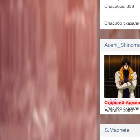
Спасибок: 338
Спасибо сказали
Aoshi_Shinomo
Старший Адми
Спасибо сказали
Рейтинг: 1066
Сообщений: 301
Спасибок: 153
S.Machete