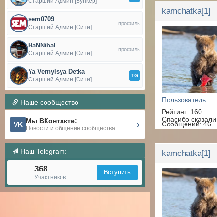
Старший Админ [Бункер]
kamchatka[1]
sem0709
профиль
Старший Админ [Сити]
HaNNibaL
профиль
Старший Админ [Сити]
Ya Vernylsya Detka
TG
Старший Админ [Сити]
Пользователь
Наше сообщество
Рейтинг: 160
Спасибо сказали
Мы ВКонтакте:
›
Сообщений: 46
VK
Новости и общение сообщества
Спасибок: 22
Наш Telegram:
kamchatka[1]
368
Вступить
Участников