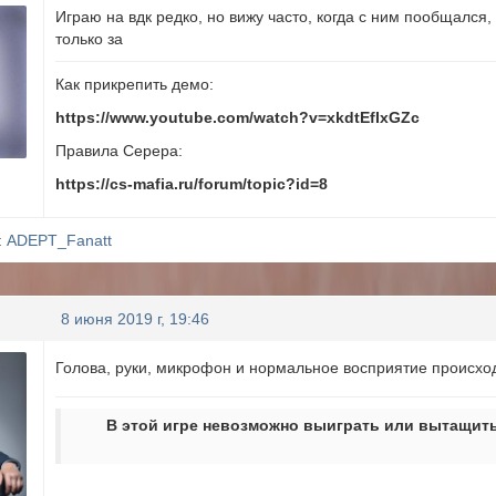
Играю на вдк редко, но вижу часто, когда с ним пообщался
только за
Как прикрепить демо:
https://www.youtube.com/watch?v=xkdtEfIxGZc
Правила Серера:
https://cs-mafia.ru/forum/topic?id=8
:
ADEPT_Fanatt
8 июня 2019 г, 19:46
Голова, руки, микрофон и нормальное восприятие происход
В этой игре невозможно выиграть или вытащить