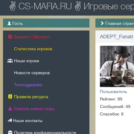
✌ CS-MAFIA.RU ✌ Игровые серв
Гость
Главная стра
ADEPT_Fanatt
Банлист | Мутлист
Статистика игроков
Наши игроки
Новости серверов
Техподдержка
Пользователь
Правила ресурса
Рейтинг: 89
Сообщений: 49
Скачать клиент игры
Спасибок: 8
Наши контакты
Политика конфиденциальности