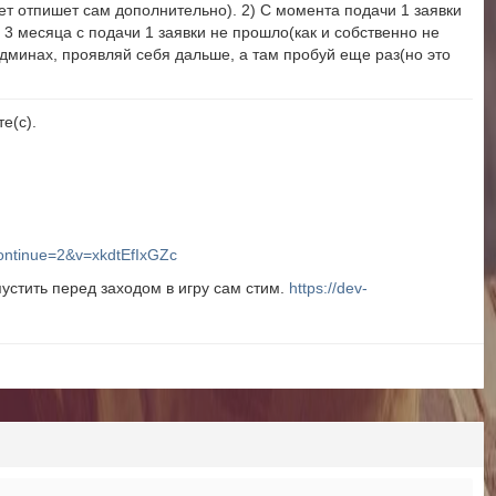
дет отпишет сам дополнительно). 2) С момента подачи 1 заявки
о 3 месяца с подачи 1 заявки не прошло(как и собственно не
 админах, проявляй себя дальше, а там пробуй еще раз(но это
е(с).
ontinue=2&v=xkdtEfIxGZc
устить перед заходом в игру сам стим.
https://dev-