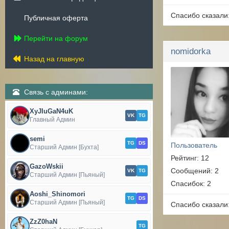
Спасибо сказали
Публичная оферта
Перейти на форум
nomidorka
Назад на главную
Связь с админами:
XyJIuGaN4uK
VK
TG
Главный Админ
semi
TG
DS
Пользователь
Старший Админ [Бухта]
Рейтинг: 12
GazoWskii
Сообщений: 2
VK
TG
Старший Админ [Пьяный]
Спасибок: 2
Aoshi_Shinomori
TG
DS
Старший Админ [Пьяный]
Спасибо сказали
ZzZ0haN
TG