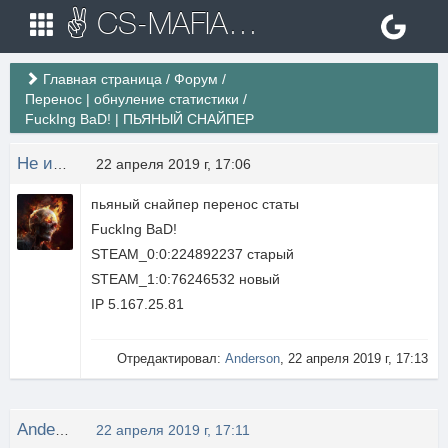
✌ CS-MAFIA.RU ✌ Игровые сервера Counter Strike 1.6
Главная страница
/
Форум
/
Перенос | обнуление статистики
/
FuckIng BaD! | ПЬЯНЫЙ СНАЙПЕР
Не известно
22 апреля 2019 г, 17:06
пьяный снайпер перенос статы
FuckIng BaD!
STEAM_0:0:224892237 старый
STEAM_1:0:76246532 новый
IP 5.167.25.81
Отредактировал:
Anderson
, 22 апреля 2019 г, 17:13
Anderson
22 апреля 2019 г, 17:11