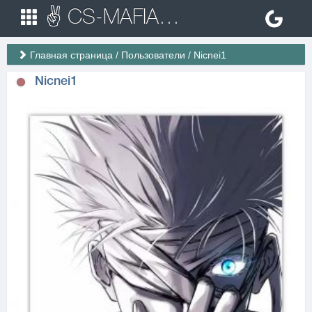
✌ CS-MAFIA.RU ✌ Игровые сервера Counter Strike 1.6
Главная страница
/
Пользователи
/
Nicnei1
Nicnei1