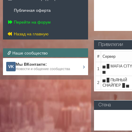
Публичная оферта
Перейти на форум
Назад на главную
Привилегии
Наше сообщество
#
Сервер
Мы ВКонтакте:
›
▅ █ MAFIA CITY
VK
1
Новости и общение сообщества
▅
▅ █ ПЬЯНЫЙ
2
СНАЙПЕР █ ▅
Стена