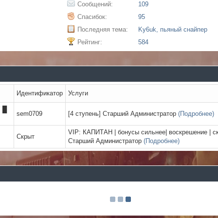
Сообщений:
109
Спасибок:
95
Последняя тема:
Ky6uk, пьяный снайпер
Рейтинг:
584
Идентификатор
Услуги
 █
sem0709
[4 ступень] Старший Администратор
(Подробнее)
VIP: КАПИТАН | бонусы сильнее| воскрешение | с
Скрыт
Старший Администратор
(Подробнее)