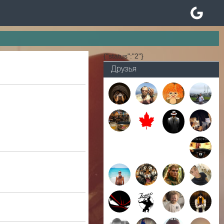
{"status":"2"}
Друзья