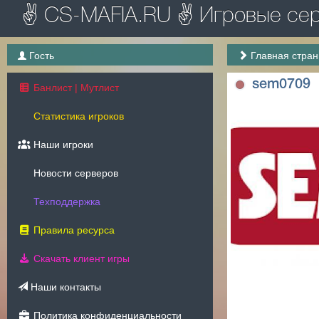
✌ CS-MAFIA.RU ✌ Игровые серв
Гость
Главная стра
sem0709
Банлист | Мутлист
Статистика игроков
Наши игроки
Новости серверов
Техподдержка
Правила ресурса
Скачать клиент игры
Наши контакты
Политика конфиденциальности