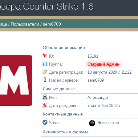
ера Counter Strike 1.6
ница
/
Пользователи
/
sem0709
Общая информация
ID:
15191
Группа:
Старший Админ
Дата регистрации:
13 августа 2020 г, 21:22
Ник на сервере:
sem0709
Личные данные
Имя:
Александр
Дата рождения:
7 сентября 1982 г
Контактные данные
Steam:
Неизвестно
Активность на форуме