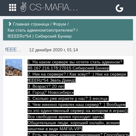
✌ CS-MAFIA.RU ✌ Игровые сервера Counter Strike 1.6
Главная страница
/
Форум
/
Как стать админом/смотрителем?
/
fEEEERz*54 | Сибирский Бункер
fEEEERz
12 декабря 2020 г, 01:14
1. На каком сервере вы хотите стать админом?
95.167.216.178:27015
Сибирский Бункер
2. Ник на сервере? / Как зовут? :) Ник на сервере:
fEEERz*54 Звать Давид)
3. Возраст? 20 лет
4. Город? Новосибирск
5. Сколько уже играете у нас? 3 месяца
6. Чем именно привлек наш сервер? :) Вообщем
то это единственный сервер на котором я играю))
Все свободное время проходит здесь)
Общительные люди, хороший онлайн, всякие
ништяки в виде MAFIA-VIP)
7. Есть ли опыт администрирования? Способность