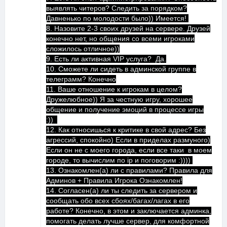
выявлять читеров? Следить за порядком?
Давненько по молодости было)) Имеется!
8. Назовите 2-3 своих друзей на сервере. Друзей
конечно нет, но общения со всеми игроками
сложилось отличное))
9. Есть ли активная VIP услуга? Да.
10. Сможете ли сидеть в админской группе в
телеграмм? Конечно
11. Ваше отношение к игрокам в целом?
Дружелюбное)) Я за честную игру, хорошее
общение и получение эмоций в процессе игры
:))
12. Как относишься к критике в свой адрес? Без
агрессий, спокойно) Если в приделах размуного)
Если он не с моего города, если все таки в моем
городе, то вычислим по ip и поговорим :))))
13. Ознакомлен(а) ли с правилами?
Правила для
Админов
+
Правила Игрока
Ознакомлен!
14. Согласен(а) ли ты следить за сервером и
сообщать обо всех сбоях/багах/лагах в его
работе? Конечно, в этом и заключается админка,
помогать делать лучше сервер, для комфортной