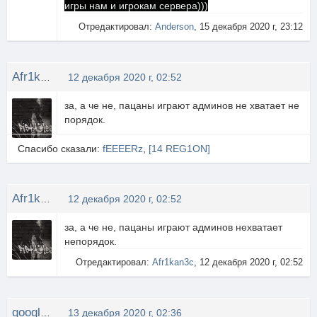
игры нам и игрокам сервера)))
Отредактировал:
Anderson
, 15 декабря 2020 г, 23:12
Afr1kan3c
12 декабря 2020 г, 02:52
за, а че не, пацаны играют админов не хватает не
порядок.
Спасибо сказали:
fEEEERz
,
[14 REG1ON]
Afr1kan3c
12 декабря 2020 г, 02:52
за, а че не, пацаны играют админов нехватает
непорядок.
Отредактировал:
Afr1kan3c
, 12 декабря 2020 г, 02:52
google777
13 декабря 2020 г, 02:36