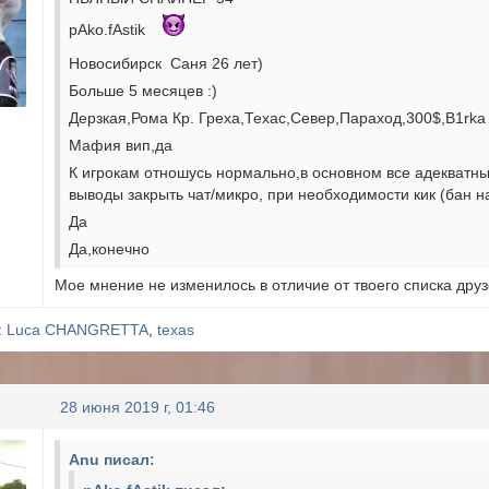
pAko.fAstik
Новосибирск Саня 26 лет)
Больше 5 месяцев :)
Дерзкая,Рома Кр. Греха,Техас,Север,Параход,300$,B1rka и
Мафия вип,да
К игрокам отношусь нормально,в основном все адекватн
выводы закрыть чат/микро, при необходимости кик (бан н
Да
Да,конечно
Мое мнение не изменилось в отличие от твоего списка друз
:
Luca CHANGRETTA
,
texas
28 июня 2019 г, 01:46
Anu писал: