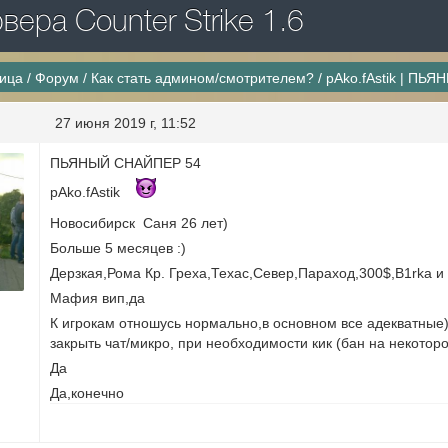
ера Counter Strike 1.6
ница
/
Форум
/
Как стать админом/смотрителем?
/
pAko.fAstik | ПЬ
27 июня 2019 г, 11:52
ПЬЯНЫЙ СНАЙПЕР 54
pAko.fAstik
Новосибирск Саня 26 лет)
Больше 5 месяцев :)
Дерзкая,Рома Кр. Греха,Техас,Север,Параход,300$,B1rka и 
Мафия вип,да
К игрокам отношусь нормально,в основном все адекватные
закрыть чат/микро, при необходимости кик (бан на некотор
Да
Да,конечно