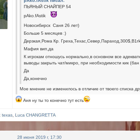
pAko.fAstik писал:
ПЬЯНЫЙ СНАЙПЕР 54
pAko.fAstik
Новосибирск Саня 26 лет)
Больше 5 месяцев :)
Дерзкая,Рома Кр. Греха,Техас,Север,Параход,300$,B1rka
Мафия вип,да
К игрокам отношусь нормально,в основном все адекват
выводы закрыть чат/микро, при необходимости кик (бан
Да
Да,конечно
Мое мнение не изменилось в отличие от твоего списка др
Аня ну ты то конечно тут есть
:
texas
,
Luca CHANGRETTA
28 июня 2019 г, 17:30