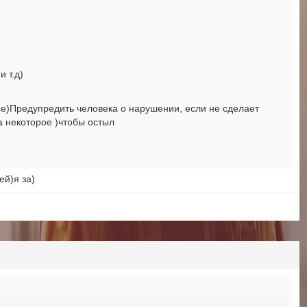
 т.д)
ые)Предупредить человека о нарушении, если не сделает
а некоторое )чтобы остыл
ей)я за)