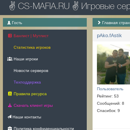
✌ CS-MAFIA.RU ✌ Игровые серв
Гость
Главная стра
pAko.fAstik
Банлист | Мутлист
Статистика игроков
Наши игроки
Новости серверов
Техподдержка
Пользователь
Правила ресурса
Рейтинг: 53
Сообщений: 8
Скачать клиент игры
Спасибок: 9
Наши контакты
Политика конфиденциальности