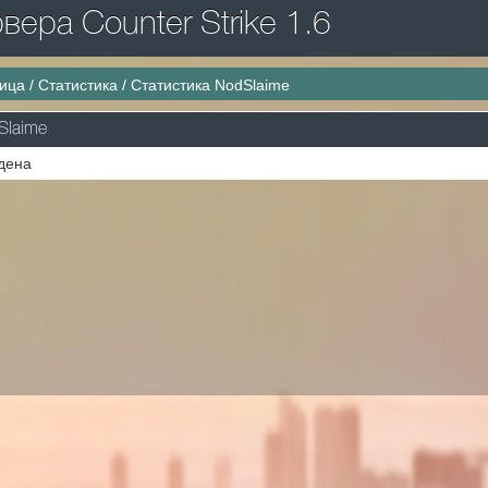
ера Counter Strike 1.6
ница
/
Статистика
/
Статистика NodSlaime
Slaime
дена