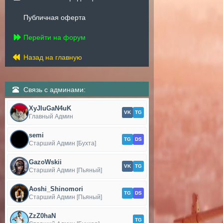
Публичная оферта
Перейти на форум
Назад на главную
Связь с админами:
XyJIuGaN4uK
VK
TG
Главный Админ
semi
TG
DS
Старший Админ [Бухта]
GazoWskii
VK
TG
Старший Админ [Пьяный]
Aoshi_Shinomori
TG
DS
Старший Админ [Пьяный]
ZzZ0haN
TG