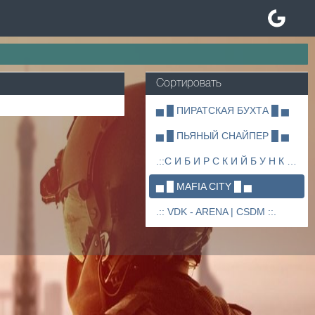
Сортировать
▅ █ ПИРАТСКАЯ БУХТА █ ▅
▅ █ ПЬЯНЫЙ СНАЙПЕР █ ▅
.::С И Б И Р С К И Й Б У Н К Е Р ::.
▅ █ MAFIA CITY █ ▅
.:: VDK - ARENA | CSDM ::.