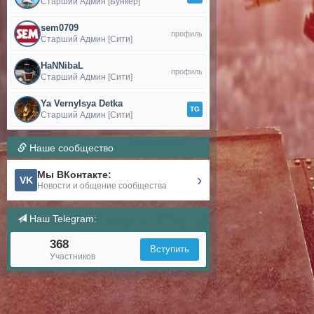
Старший Админ [Бункер]
sem0709
профиль
Старший Админ [Сити]
HaNNibaL
профиль
Старший Админ [Сити]
Ya Vernylsya Detka
TG
Старший Админ [Сити]
Наше сообщество
Мы ВКонтакте:
›
VK
Новости и общение сообщества
Наш Telegram:
368
Вступить
Участников