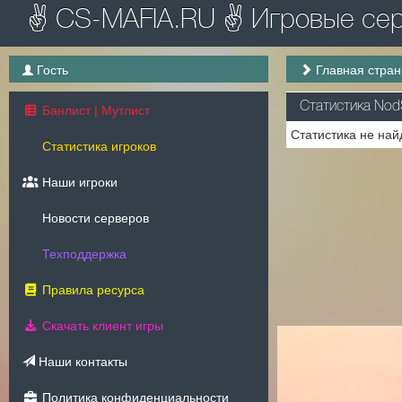
✌ CS-MAFIA.RU ✌ Игровые серв
Гость
Главная стра
Статистика Nod
Банлист | Мутлист
Статистика не най
Статистика игроков
Наши игроки
Новости серверов
Техподдержка
Правила ресурса
Скачать клиент игры
Наши контакты
Политика конфиденциальности