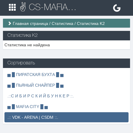
✌ CS-MAFIA.RU ✌ Игровые сервера Counter Strike 1.6
Главная страница
/
Статистика
/
Статистика K2
Статистика K2
Статистика не найдена
Сортировать
▅ █ ПИРАТСКАЯ БУХТА █ ▅
▅ █ ПЬЯНЫЙ СНАЙПЕР █ ▅
.::С И Б И Р С К И Й Б У Н К Е Р ::.
▅ █ MAFIA CITY █ ▅
.:: VDK - ARENA | CSDM ::.