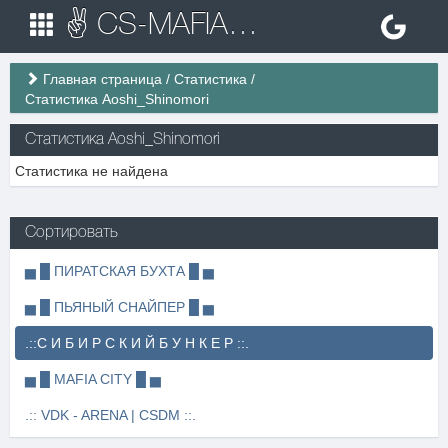
✌ CS-MAFIA.RU ✌ Игровые сервера Counter Strike 1.6
Главная страница
/
Статистика
/
Статистика Aoshi_Shinomori
Статистика Aoshi_Shinomori
Статистика не найдена
Сортировать
▅ █ ПИРАТСКАЯ БУХТА █ ▅
▅ █ ПЬЯНЫЙ СНАЙПЕР █ ▅
.::С И Б И Р С К И Й Б У Н К Е Р ::.
▅ █ MAFIA CITY █ ▅
.:: VDK - ARENA | CSDM ::.