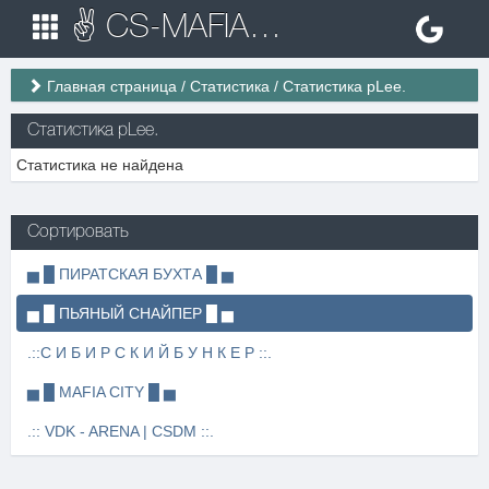
✌ CS-MAFIA.RU ✌ Игровые сервера Counter Strike 1.6
Главная страница
/
Статистика
/
Статистика pLee.
Статистика pLee.
Статистика не найдена
Сортировать
▅ █ ПИРАТСКАЯ БУХТА █ ▅
▅ █ ПЬЯНЫЙ СНАЙПЕР █ ▅
.::С И Б И Р С К И Й Б У Н К Е Р ::.
▅ █ MAFIA CITY █ ▅
.:: VDK - ARENA | CSDM ::.