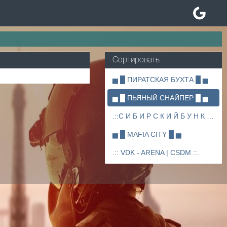
Сортировать
▅ █ ПИРАТСКАЯ БУХТА █ ▅
▅ █ ПЬЯНЫЙ СНАЙПЕР █ ▅
.::С И Б И Р С К И Й Б У Н К Е Р ::.
▅ █ MAFIA CITY █ ▅
.:: VDK - ARENA | CSDM ::.