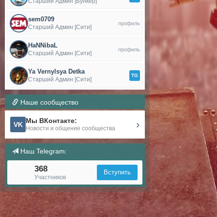
Старший Админ [Бункер]
sem0709
профиль
Старший Админ [Сити]
HaNNibaL
профиль
Старший Админ [Сити]
Ya Vernylsya Detka
TG
Старший Админ [Сити]
Наше сообщество
Мы ВКонтакте:
›
VK
Новости и общение сообщества
Наш Telegram:
368
Вступить
Участников