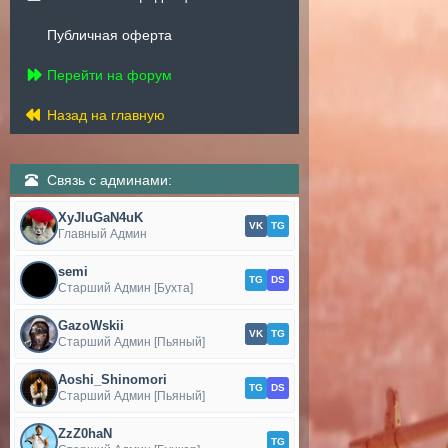
Публичная оферта
Перейти на форум
Назад на главную
Связь с админами:
XyJIuGaN4uK
VK
TG
Главный Админ
semi
TG
DS
Старший Админ [Бухта]
GazoWskii
VK
TG
Старший Админ [Пьяный]
Aoshi_Shinomori
TG
DS
Старший Админ [Пьяный]
ZzZ0haN
TG