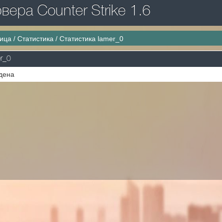
ера Counter Strike 1.6
ница
/
Статистика
/
Статистика lamer_0
r_0
дена