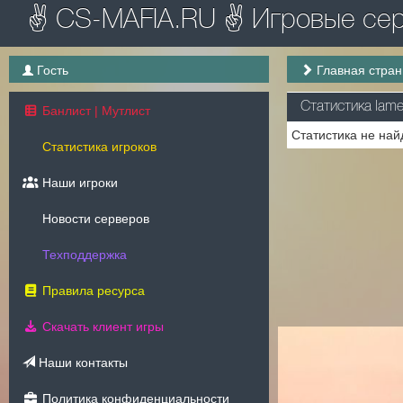
✌ CS-MAFIA.RU ✌ Игровые серв
Гость
Главная стра
Статистика lame
Банлист | Мутлист
Статистика не най
Статистика игроков
Наши игроки
Новости серверов
Техподдержка
Правила ресурса
Скачать клиент игры
Наши контакты
Политика конфиденциальности