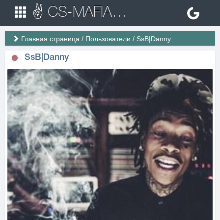
✌ CS-MAFIA.RU ✌ Игровые сервера Counter Strike 1.6
Главная страница
/
Пользователи
/
SsB|Danny
SsB|Danny