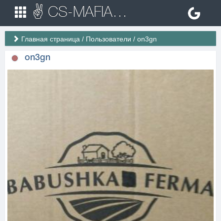
✌ CS-MAFIA.RU ✌ Игровые сервера Counter Strike 1.6
Главная страница
/
Пользователи
/
on3gn
on3gn